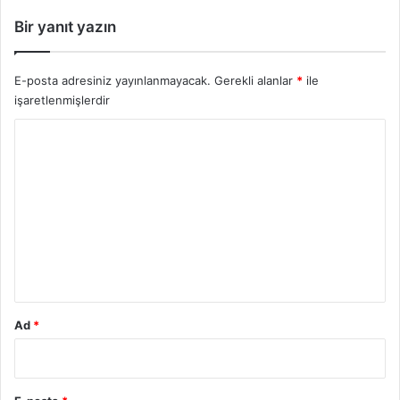
Bir yanıt yazın
E-posta adresiniz yayınlanmayacak.
Gerekli alanlar
*
ile
işaretlenmişlerdir
Y
o
r
u
m
*
Ad
*