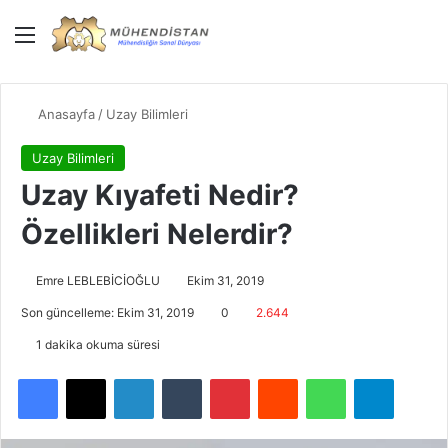
Menü
Giriş Yap
Dış gö
Ar
Anasayfa
/
Uzay Bilimleri
Uzay Bilimleri
Uzay Kıyafeti Nedir?
Özellikleri Nelerdir?
Emre LEBLEBİCİOĞLU
Ekim 31, 2019
Son güncelleme: Ekim 31, 2019
0
2.644
1 dakika okuma süresi
Facebook
X
LinkedIn
Tumblr
Pinterest
Reddit
WhatsApp
Telegra