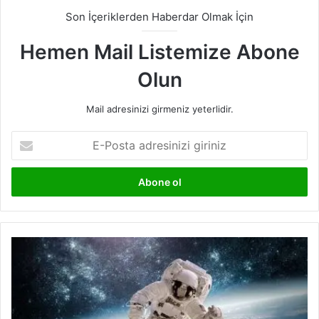
Son İçeriklerden Haberdar Olmak İçin
Hemen Mail Listemize Abone
Olun
Mail adresinizi girmeniz yeterlidir.
E-
Posta
adresinizi
giriniz
Uzay
Yürüyüşü
(Spacewalk)
Nedir?