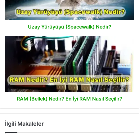
Uzay Yürüyüşü (Spacewalk) Nedir?
RAM
(Bellek)
Nedir?
En
İyi
RAM
Nasıl
Seçilir?
RAM (Bellek) Nedir? En İyi RAM Nasıl Seçilir?
İlgili Makaleler