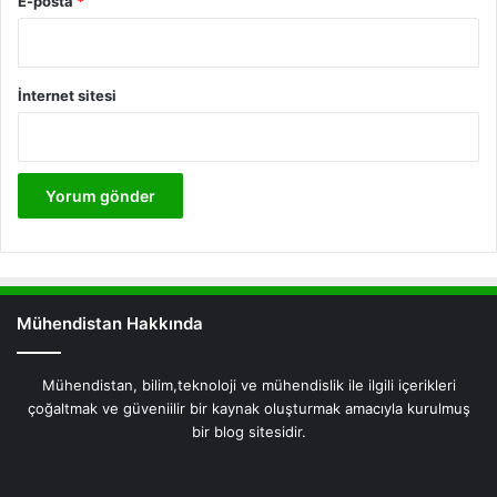
E-posta
*
İnternet sitesi
Mühendistan Hakkında
Mühendistan, bilim,teknoloji ve mühendislik ile ilgili içerikleri
çoğaltmak ve güveniilir bir kaynak oluşturmak amacıyla kurulmuş
bir blog sitesidir.
Facebook
X
Pinterest
LinkedIn
YouTube
Instagram