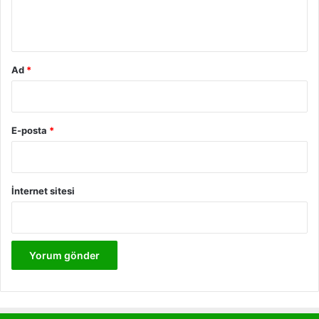
m
*
Ad
*
E-posta
*
İnternet sitesi