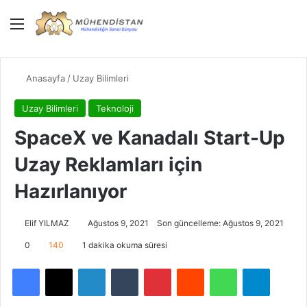
Menü
Giriş Yap
Dış gö
Ar
Anasayfa
/
Uzay Bilimleri
Uzay Bilimleri
Teknoloji
SpaceX ve Kanadalı Start-Up
Uzay Reklamları için
Hazırlanıyor
Elif YILMAZ
Ağustos 9, 2021
Son güncelleme: Ağustos 9, 2021
0
140
1 dakika okuma süresi
Facebook
X
LinkedIn
Tumblr
Pinterest
Reddit
WhatsApp
Telegra