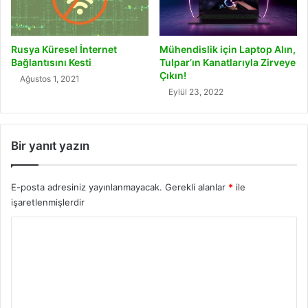
Rusya Küresel İnternet
Mühendislik için Laptop Alın,
Bağlantısını Kesti
Tulpar’ın Kanatlarıyla Zirveye
Çıkın!
Ağustos 1, 2021
Eylül 23, 2022
Bir yanıt yazın
E-posta adresiniz yayınlanmayacak.
Gerekli alanlar
*
ile
işaretlenmişlerdir
Y
o
r
u