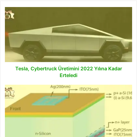
Tesla,
Cybertruck
Üretimini
2022
Yılına
Kadar
Erteledi
Tesla, Cybertruck Üretimini 2022 Yılına Kadar
Erteledi
Heterojunction
Güneş
Hücreleri
için
Çift
Katlı
Yansıma
Önleyici