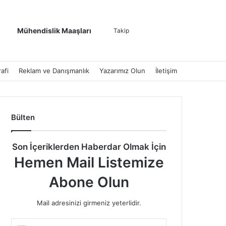
Kenar Bölmesi
Dış görünümü de
Arama yap ..
Mühendislik Maaşları
Takip
afi
Reklam ve Danışmanlık
Yazarımız Olun
İletişim
Bülten
Son İçeriklerden Haberdar Olmak İçin
Hemen Mail Listemize
Abone Olun
Mail adresinizi girmeniz yeterlidir.
E-