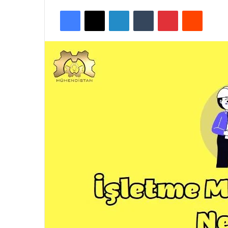
Facebook
X
LinkedIn
Tumblr
Pinterest
Reddit