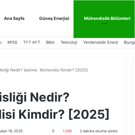
Ana Sayfa
Güneş Enerjisi
Mühendislik Bölümleri
ı
KPSS
TYT AYT
Bilim
Teknoloji
Yenilenebilir Enerji
Biyogr
sliği Nedir? İşletme Mühendisi Kimdir? [2025]
sliği Nedir?
si Kimdir? [2025]
ubat 18, 2025
0
1.099
2 dakika okuma süresi