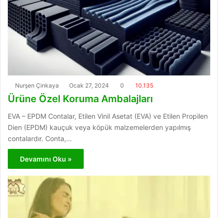
Nurşen Çinkaya
Ocak 27, 2024
0
10.135
Ürüne Özel Koruma Ambalajları
EVA – EPDM Contalar, Etilen Vinil Asetat (EVA) ve Etilen Propilen
Dien (EPDM) kauçuk veya köpük malzemelerden yapılmış
contalardır. Conta,…
Devamını Oku »