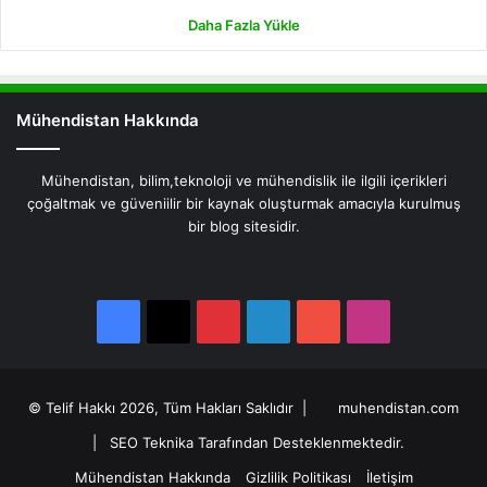
Daha Fazla Yükle
Mühendistan Hakkında
Mühendistan, bilim,teknoloji ve mühendislik ile ilgili içerikleri
çoğaltmak ve güveniilir bir kaynak oluşturmak amacıyla kurulmuş
bir blog sitesidir.
Facebook
X
Pinterest
LinkedIn
YouTube
Instagram
Facebook
X
Pinterest
LinkedIn
YouTube
Instagram
© Telif Hakkı 2026, Tüm Hakları Saklıdır |
muhendistan.com
|
SEO Teknika Tarafından Desteklenmektedir.
Mühendistan Hakkında
Gizlilik Politikası
İletişim