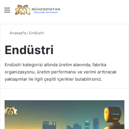
Menü
Giriş Yap
Dış gö
A
Anasayfa
/
Endüstri
Endüstri
Endüstri kategorisi altında üretim alanında, fabrika
organizasyonu, üretim performansı ve verimi arttıracak
yaklaşımlar ile ilgili çeşitli içerikler bulabilirsiniz.