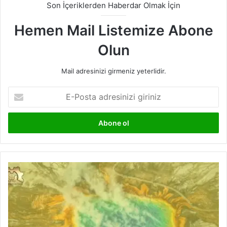
Son İçeriklerden Haberdar Olmak İçin
Hemen Mail Listemize Abone
Olun
Mail adresinizi girmeniz yeterlidir.
E-
Posta
adresinizi
giriniz
Bill
Gates
Destekli
Yeni
Et
Alternatifi