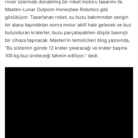
rover üzerinde donatılmış bir roket motoru tasarımı ile
Masten-Lunar Outpost-Honeybee Robotics gibi
gözüküyor. Tasarlanan roket, su buzu bakımından zengin
bir alana taşındıktan sonra motor aktif hale gelecek ve buz
bulunduran kraterler, buzu parçalayabilen düşük basınçlı
bir cihaza taşınacak. Masten’in temsilcileri blog yazısında,
“Bu sistemin günde 12 krater çıkaracağı ve krater başına
100 kg buz üreteceği tahmin ediliyor.” dedi.