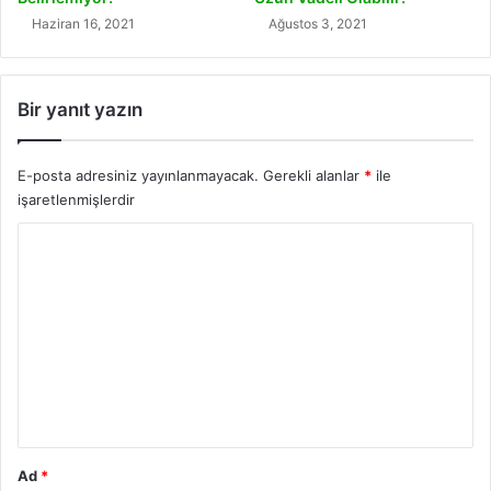
Haziran 16, 2021
Ağustos 3, 2021
Bir yanıt yazın
E-posta adresiniz yayınlanmayacak.
Gerekli alanlar
*
ile
işaretlenmişlerdir
Y
o
r
u
m
*
Ad
*