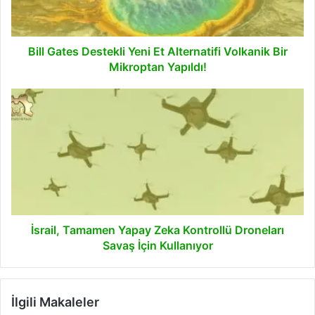
Volkanik
Bir
Mikroptan
Yapıldı!
Bill Gates Destekli Yeni Et Alternatifi Volkanik Bir
Mikroptan Yapıldı!
İsrail,
Tamamen
Yapay
Zeka
Kontrollü
Droneları
Savaş
İçin
Kullanıyor
İsrail, Tamamen Yapay Zeka Kontrollü Droneları
Savaş İçin Kullanıyor
İlgili Makaleler