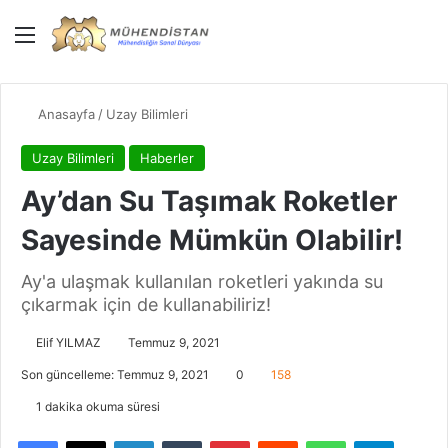
Menü
Giriş Yap
Dış gö
Ar
Anasayfa
/
Uzay Bilimleri
Uzay Bilimleri
Haberler
Ay’dan Su Taşımak Roketler
Sayesinde Mümkün Olabilir!
Ay'a ulaşmak kullanılan roketleri yakında su
çıkarmak için de kullanabiliriz!
Elif YILMAZ
Temmuz 9, 2021
Son güncelleme: Temmuz 9, 2021
0
158
1 dakika okuma süresi
Facebook
X
LinkedIn
Tumblr
Pinterest
Reddit
WhatsApp
Telegra