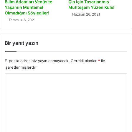
Bilim Adamları Venüs’te
Çin için Tasarlanmış
Yaşamın Muhtemel
Muhteşem Yüzen Kule!
Olmadığını Söylediler!
Haziran 26, 2021
Temmuz 6, 2021
Bir yanıt yazın
E-posta adresiniz yayınlanmayacak.
Gerekli alanlar
*
ile
işaretlenmişlerdir
Y
o
r
u
m
*