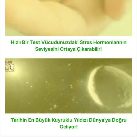
Vücudunuzdaki
Stres
Hormonlarının
Seviyesini
Ortaya
Çıkarabilir!
Hızlı Bir Test Vücudunuzdaki Stres Hormonlarının
Seviyesini Ortaya Çıkarabilir!
Tarihin
En
Büyük
Kuyruklu
Yıldızı
Dünya’ya
Doğru
Geliyor!
Tarihin En Büyük Kuyruklu Yıldızı Dünya’ya Doğru
Geliyor!