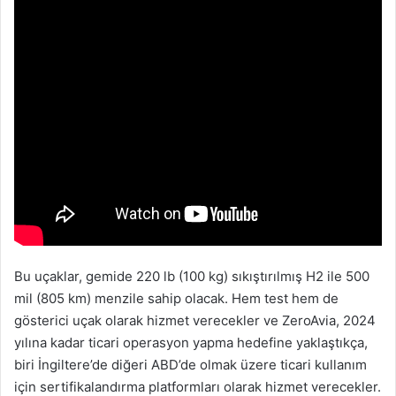
Bu uçaklar, gemide 220 lb (100 kg) sıkıştırılmış H2 ile 500
mil (805 km) menzile sahip olacak. Hem test hem de
gösterici uçak olarak hizmet verecekler ve ZeroAvia, 2024
yılına kadar ticari operasyon yapma hedefine yaklaştıkça,
biri İngiltere’de diğeri ABD’de olmak üzere ticari kullanım
için sertifikalandırma platformları olarak hizmet verecekler.