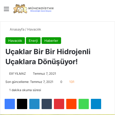
Menü
Giriş Yap
Dış gö
Ar
Anasayfa
/
Havacılık
Havacılık
Enerji
Haberler
Uçaklar Bir Bir Hidrojenli
Uçaklara Dönüşüyor!
Elif YILMAZ
Temmuz 7, 2021
Son güncelleme: Temmuz 7, 2021
0
131
1 dakika okuma süresi
Facebook
X
LinkedIn
Tumblr
Pinterest
Reddit
WhatsApp
Telegra