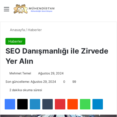
Menü
Giriş Yap
Dış gö
Ar
Anasayfa
/
Haberler
Haberler
SEO Danışmanlığı ile Zirvede
Yer Alın
Mehmet Temel
Ağustos 29, 2024
Son güncelleme: Ağustos 29, 2024
0
99
2 dakika okuma süresi
Facebook
X
LinkedIn
Tumblr
Pinterest
Reddit
WhatsApp
Telegra