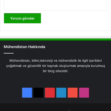
Mühendistan Hakkında
Mühendistan, bilim,teknoloji ve mühendislik ile ilgili içerikleri
çoğaltmak ve güveniilir bir kaynak oluşturmak amacıyla kurulmuş
bir blog sitesidir.
Facebook
X
Pinterest
LinkedIn
YouTube
Instagram
Facebook
X
Pinterest
LinkedIn
YouTube
Instagram