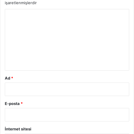
işaretlenmişlerdir
Y
o
r
u
m
*
Ad
*
E-posta
*
İnternet sitesi