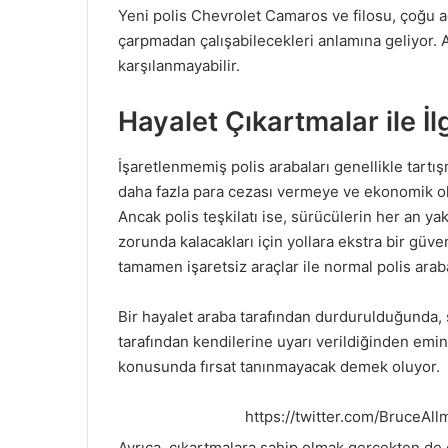
Yeni polis Chevrolet Camaros ve filosu, çoğu 
çarpmadan çalışabilecekleri anlamına geliyor. An
karşılanmayabilir.
Hayalet Çıkartmalar ile İlg
İşaretlenmemiş polis arabaları genellikle tartış
daha fazla para cezası vermeye ve ekonomik ola
Ancak polis teşkilatı ise, sürücülerin her an y
zorunda kalacakları için yollara ekstra bir güve
tamamen işaretsiz araçlar ile normal polis araba
Bir hayalet araba tarafından durdurulduğunda, s
tarafından kendilerine uyarı verildiğinden emin 
konusunda fırsat tanınmayacak demek oluyor.
https://twitter.com/BruceAl
Ayrıca, çıkartmalara sahip olmak gerçekten de 