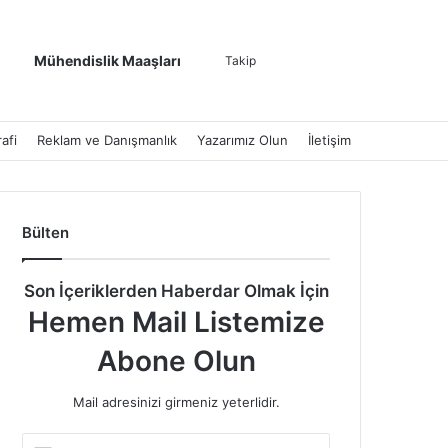
Kenar Bölmesi
Dış görünümü de
Arama yap ..
Mühendislik Maaşları
Takip
afi
Reklam ve Danışmanlık
Yazarımız Olun
İletişim
Bülten
Son İçeriklerden Haberdar Olmak İçin
Hemen Mail Listemize
Abone Olun
Mail adresinizi girmeniz yeterlidir.
E-