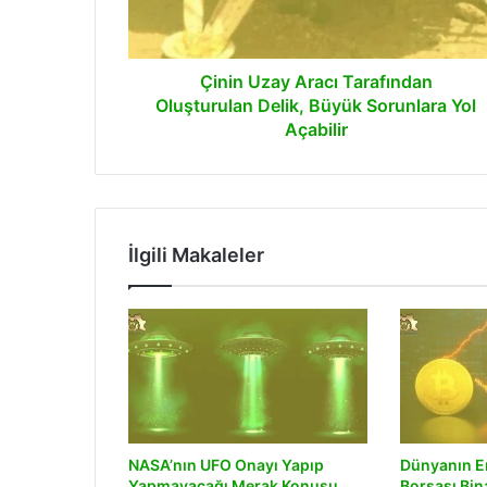
Büyük
Sorunlara
Yol
Açabilir
Çinin Uzay Aracı Tarafından
Oluşturulan Delik, Büyük Sorunlara Yol
Açabilir
İlgili Makaleler
NASA’nın UFO Onayı Yapıp
Dünyanın E
Yapmayacağı Merak Konusu
Borsası Bin