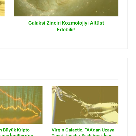
Galaksi Zinciri Kozmolojiyi Altüst
Edebilir!
n Büyük Kripto
Virgin Galactic, FAA’dan Uzaya
ance İngiltere’de
Ticari Uçuşlar Başlatmak İçin