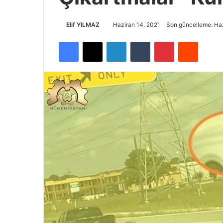
Elif YILMAZ
Haziran 14, 2021
Son güncelleme: Haz
Facebook
X
LinkedIn
Tumblr
Pinterest
Reddit