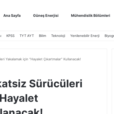
Ana Sayfa
Güneş Enerjisi
Mühendislik Bölümleri
ı
KPSS
TYT AYT
Bilim
Teknoloji
Yenilenebilir Enerji
Biyogr
leri Yakalamak için “Hayalet Çıkartmalar” Kullanacak!
katsiz Sürücüleri
“Hayalet
llanacak!