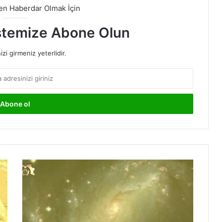
den Haberdar Olmak İçin
stemize Abone Olun
izi girmeniz yeterlidir.
Galaksi
Zinciri
Kozmolojiyi
Altüst
Edebilir!