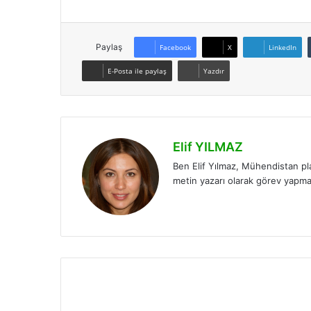
Paylaş
Facebook
X
LinkedIn
E-Posta ile paylaş
Yazdır
Elif YILMAZ
Ben Elif Yılmaz, Mühendistan pl
metin yazarı olarak görev yapm
LinkedIn