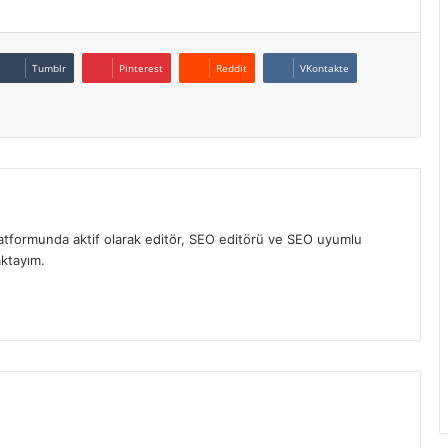
Tumblr
Pinterest
Reddit
VKontakte
atformunda aktif olarak editör, SEO editörü ve SEO uyumlu
aktayım.