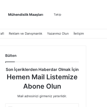
Kenar Bölmesi
Dış görünümü de
Arama yap ..
Mühendislik Maaşları
Takip
afi
Reklam ve Danışmanlık
Yazarımız Olun
İletişim
Bülten
Son İçeriklerden Haberdar Olmak İçin
Hemen Mail Listemize
Abone Olun
Mail adresinizi girmeniz yeterlidir.
E-