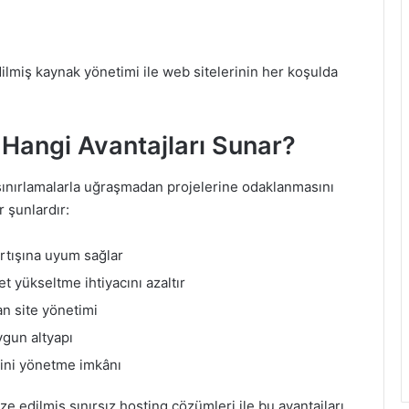
ilmiş kaynak yönetimi ile web sitelerinin her koşulda
i Hangi Avantajları Sunar?
ik sınırlamalarla uğraşmadan projelerine odaklanmasını
r şunlardır:
artışına uyum sağlar
t yükseltme ihtiyacını azaltır
n site yönetimi
ygun altyapı
sini yönetme imkânı
ze edilmiş sınırsız hosting çözümleri ile bu avantajları