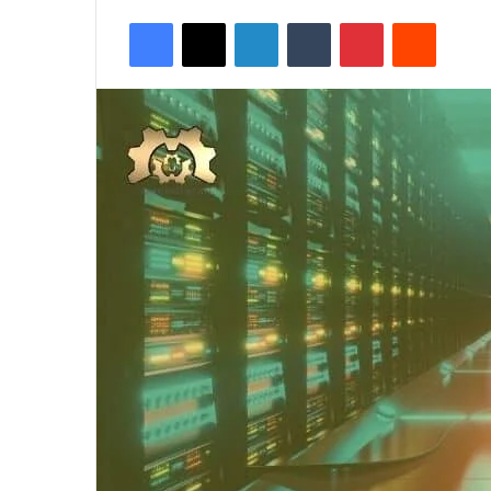
Facebook
X
LinkedIn
Tumblr
Pinterest
Reddit