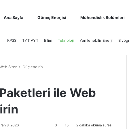
Ana Sayfa
Güneş Enerjisi
Mühendislik Bölümleri
ı
KPSS
TYT AYT
Bilim
Teknoloji
Yenilenebilir Enerji
Biyogr
 Web Sitenizi Güçlendirin
 Paketleri ile Web
irin
ran 8, 2026
0
15
2 dakika okuma süresi