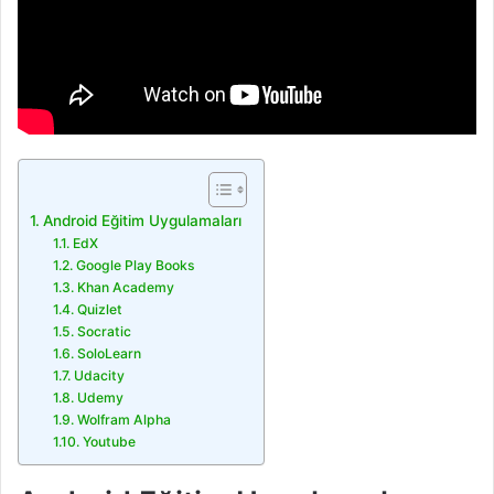
Android Eğitim Uygulamaları
EdX
Google Play Books
Khan Academy
Quizlet
Socratic
SoloLearn
Udacity
Udemy
Wolfram Alpha
Youtube