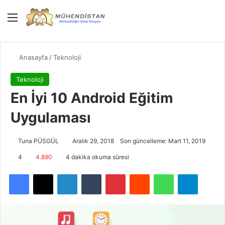
Menü
Giriş Yap
Dış gö
Ar
Anasayfa
/
Teknoloji
Teknoloji
En İyi 10 Android Eğitim
Uygulaması
Tuna PÜSGÜL
Aralık 29, 2018
Son güncelleme: Mart 11, 2019
4
4.890
4 dakika okuma süresi
Facebook
X
LinkedIn
Tumblr
Pinterest
Reddit
WhatsApp
Telegra