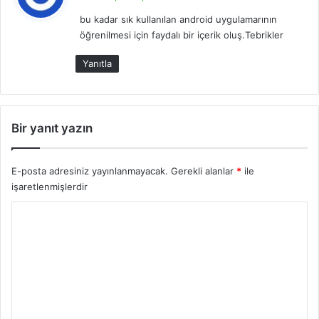
d
bu kadar sık kullanılan android uygulamarının
i
öğrenilmesi için faydalı bir içerik oluş.Tebrikler
k
i
Yanıtla
:
Bir yanıt yazın
E-posta adresiniz yayınlanmayacak.
Gerekli alanlar
*
ile
işaretlenmişlerdir
Y
o
r
u
m
*