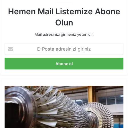
Hemen Mail Listemize Abone
Olun
Mail adresinizi girmeniz yeterlidir.
E-
Posta
adresinizi
giriniz
Brayton
Çevrimi
Nedir
?