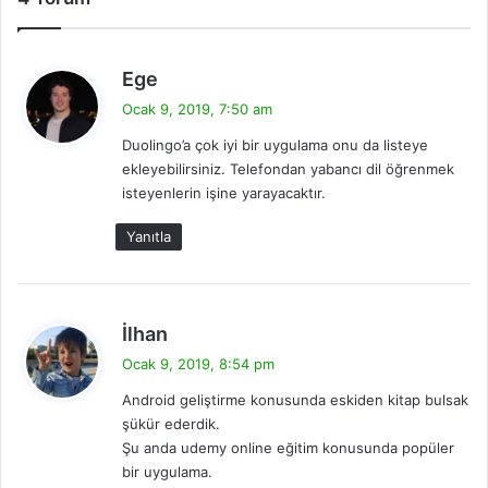
d
Ege
e
Ocak 9, 2019, 7:50 am
d
Duolingo’a çok iyi bir uygulama onu da listeye
i
ekleyebilirsiniz. Telefondan yabancı dil öğrenmek
k
isteyenlerin işine yarayacaktır.
i
:
Yanıtla
d
İlhan
e
Ocak 9, 2019, 8:54 pm
d
Android geliştirme konusunda eskiden kitap bulsak
i
şükür ederdik.
k
Şu anda udemy online eğitim konusunda popüler
i
bir uygulama.
: