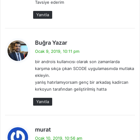
Tavsiye ederim
Yanıtla
d
Buğra Yazar
e
Ocak 9, 2019, 10:11 pm
d
bir androis kullanıcısı olarak son zamanlarda
i
karşıma sıkça çıkan SCODE uygulamasınıda mutlaka
k
ekleyin.
i
yanlış hatırlamıyorsam genç bir arkadaş kadircan
:
kırkoyun tarafından geliştirilmiş hatta
Yanıtla
d
murat
e
Ocak 10, 2019, 10:56 am