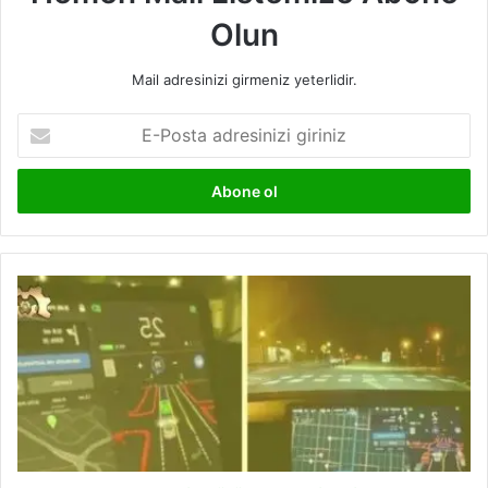
Olun
Mail adresinizi girmeniz yeterlidir.
E-
Posta
adresinizi
giriniz
Tesla'nın
Otomatik
Sürüş
Abonelikleri
Kullanıma
Hazır!