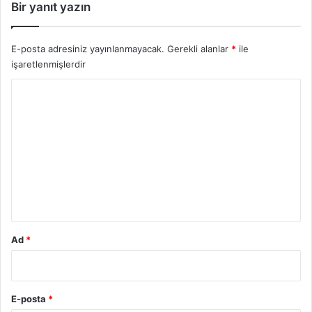
Bir yanıt yazın
E-posta adresiniz yayınlanmayacak.
Gerekli alanlar
*
ile
işaretlenmişlerdir
Y
o
r
u
m
*
Ad
*
E-posta
*