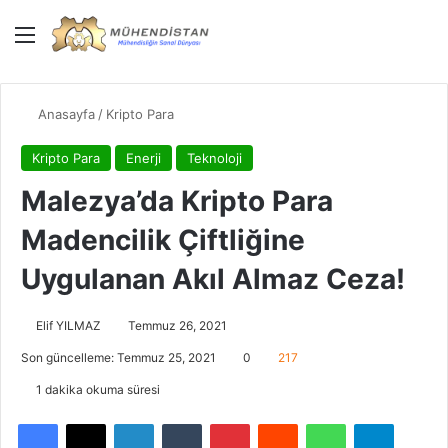
Menü
Giriş Yap
Dış gö
Ar
Anasayfa
/
Kripto Para
Kripto Para
Enerji
Teknoloji
Malezya’da Kripto Para
Madencilik Çiftliğine
Uygulanan Akıl Almaz Ceza!
Elif YILMAZ
Temmuz 26, 2021
Son güncelleme: Temmuz 25, 2021
0
217
1 dakika okuma süresi
Facebook
X
LinkedIn
Tumblr
Pinterest
Reddit
WhatsApp
Telegra