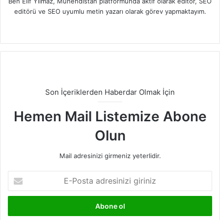
Ben Elif Yılmaz, Mühendistan platformunda aktif olarak editör, SEO
editörü ve SEO uyumlu metin yazarı olarak görev yapmaktayım.
LinkedIn
Son İçeriklerden Haberdar Olmak İçin
Hemen Mail Listemize Abone
Olun
Mail adresinizi girmeniz yeterlidir.
E-
Posta
adresinizi
giriniz