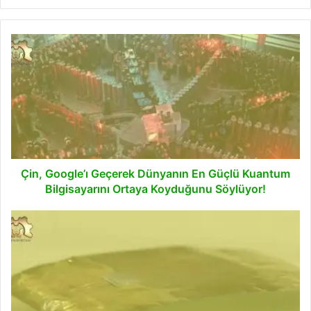
Çin,
Google’ı
Geçerek
Dünyanın
En
Güçlü
Kuantum
Bilgisayarını
Ortaya
Koyduğunu
Çin, Google’ı Geçerek Dünyanın En Güçlü Kuantum
Söylüyor!
Bilgisayarını Ortaya Koyduğunu Söylüyor!
Hamamböceğinden
İlham
Alınarak
Tasarlanan
Robot,
Kendi
Ağrılığının