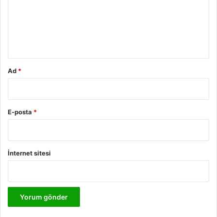
u
m
*
Ad
*
E-posta
*
İnternet sitesi