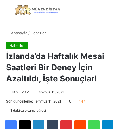
Menü
Giriş Yap
Dış gö
Ar
Anasayfa
/
Haberler
Haberler
İzlanda’da Haftalık Mesai
Saatleri Bir Deney İçin
Azaltıldı, İşte Sonuçlar!
Elif YILMAZ
Temmuz 11, 2021
Son güncelleme: Temmuz 11, 2021
0
147
1 dakika okuma süresi
Facebook
X
LinkedIn
Tumblr
Pinterest
Reddit
WhatsApp
Telegra