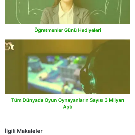
Öğretmenler Günü Hediyeleri
Tüm
Dünyada
Oyun
Oynayanların
Sayısı
3
Milyarı
Aştı
Tüm Dünyada Oyun Oynayanların Sayısı 3 Milyarı
Aştı
İlgili Makaleler