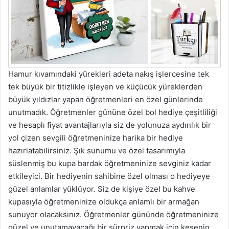
Hamur kıvamındaki yürekleri adeta nakış işlercesine tek
tek büyük bir titizlikle işleyen ve küçücük yüreklerden
büyük yıldızlar yapan öğretmenleri en özel günlerinde
unutmadık. Öğretmenler gününe özel bol hediye çeşitliliği
ve hesaplı fiyat avantajlarıyla siz de yolunuza aydınlık bir
yol çizen sevgili öğretmeninize harika bir hediye
hazırlatabilirsiniz. Şık sunumu ve özel tasarımıyla
süslenmiş bu kupa bardak öğretmeninize sevginiz kadar
etkileyici. Bir hediyenin sahibine özel olması o hediyeye
güzel anlamlar yüklüyor. Siz de kişiye özel bu kahve
kupasıyla öğretmeninize oldukça anlamlı bir armağan
sunuyor olacaksınız. Öğretmenler gününde öğretmeninize
güzel ve unutamayacağı bir sürpriz yapmak için kesenin