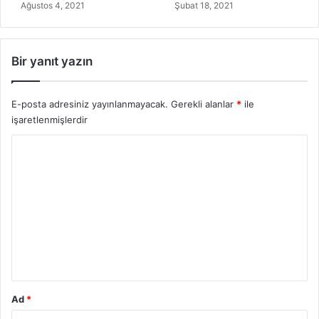
Ağustos 4, 2021
Şubat 18, 2021
Bir yanıt yazın
E-posta adresiniz yayınlanmayacak.
Gerekli alanlar
*
ile
işaretlenmişlerdir
Y
o
r
u
m
*
Ad
*