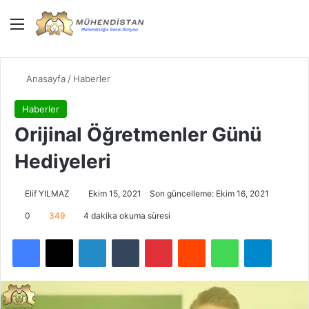
Menü
Giriş Yap
Dış gö
Ar
Anasayfa
/
Haberler
Haberler
Orijinal Öğretmenler Günü
Hediyeleri
Elif YILMAZ
Ekim 15, 2021
Son güncelleme: Ekim 16, 2021
0
349
4 dakika okuma süresi
Facebook
X
LinkedIn
Tumblr
Pinterest
Reddit
WhatsApp
Telegra