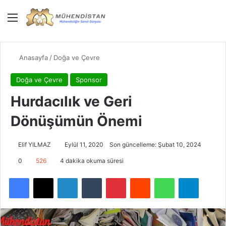
Menü
Giriş Yap
Dış gö
Ar
Anasayfa
/
Doğa ve Çevre
Doğa ve Çevre
Sponsor
Hurdacılık ve Geri
Dönüşümün Önemi
Elif YILMAZ
Eylül 11, 2020
Son güncelleme: Şubat 10, 2024
0
526
4 dakika okuma süresi
Facebook
X
LinkedIn
Tumblr
Pinterest
Reddit
WhatsApp
Telegra