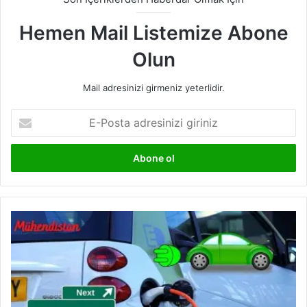
Hemen Mail Listemize Abone
Olun
Mail adresinizi girmeniz yeterlidir.
E-
Posta
adresinizi
giriniz
Elektrikli
Araç
Nedir?
Elektrikli
Araçlar
Nasıl
Çalışır?