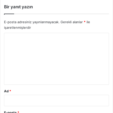
Bir yanıt yazın
E-posta adresiniz yayınlanmayacak.
Gerekli alanlar
*
ile
işaretlenmişlerdir
Y
o
r
u
m
*
Ad
*
E-posta
*