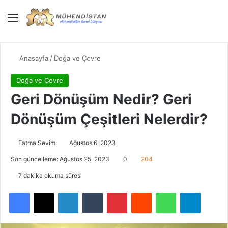
Menü
Giriş Yap
Dış gö
Ar
Anasayfa
/
Doğa ve Çevre
Doğa ve Çevre
Geri Dönüşüm Nedir? Geri
Dönüşüm Çeşitleri Nelerdir?
Fatma Sevim
Ağustos 6, 2023
Son güncelleme: Ağustos 25, 2023
0
204
7 dakika okuma süresi
Facebook
X
LinkedIn
Tumblr
Pinterest
Reddit
WhatsApp
Telegra