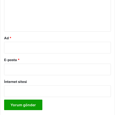
u
m
*
Ad
*
E-posta
*
İnternet sitesi