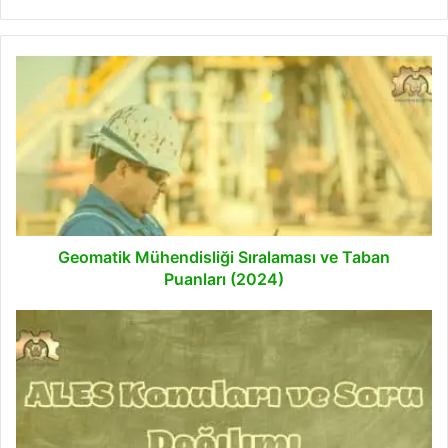
Geomatik
Mühendisliği
Sıralaması
ve
Taban
Puanları
(2024)
Geomatik Mühendisliği Sıralaması ve Taban
Puanları (2024)
ALES
Konuları
ve
Soru
Dağılımı
[2025]