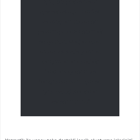
için, bu çok lezzetli
içecek ile ilgili tarifler
ve ipuçları sunan bir
çevrimiçi satıcı bulmak
en iyisidir. Mağazadan
alınan ve evde yapılan
karışımlar arasındaki
farkı anlayabilir ve
hangisinin sizin için en
iyisi olduğuna karar
verebilirsiniz!”