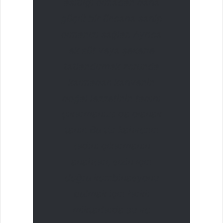
asitliği olmadan daha
güçlü bir fincana sahip
olmanızı sağlar. Ayrıca
ek süt veya şekerle
tatlandırmak zorunda
kalmadan kahvenin
doğal lezzetinin tadını
çıkarmanıza da olanak
tanır. Bu tür kahvenin
tadını çıkarmanın
anahtarı, sizin için
doğru kombinasyonu
bulmak için farklı
miktarlarda su ve