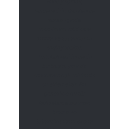
Bunu yapmak,
tencerenizin demlenme
süresi içinde
maksimum miktarda
aroma ve tat almanızı
sağlayacaktır.
Türk kahvesi içmenin
bir başka yolu da
tencereye eşit miktarda
su eklemektir. Bu,
genellikle bu tür
kahvelerde bulunan
krema ve
tatlandırıcıların ekstra