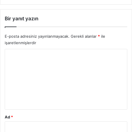
Bir yanıt yazın
E-posta adresiniz yayınlanmayacak.
Gerekli alanlar
*
ile
işaretlenmişlerdir
Y
o
r
u
m
*
Ad
*