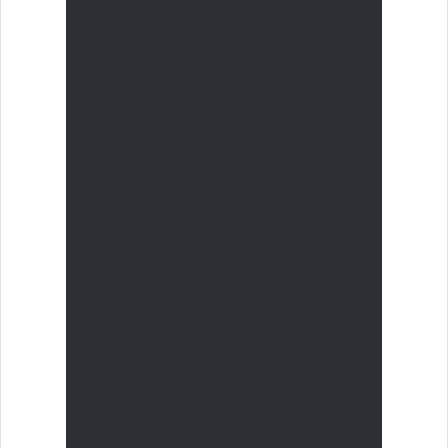
daha az sert olmasını
tercih ederseniz,
öğütülmüş çeşit yerine
kendinize bir fincan
Türk kahvesi
ısmarlamanız daha iyi
olabilir.
Hangi tür kahveyi
pişireceğinize karar
verdikten sonra, bir
sonraki önemli karar,
demlenecek kahve
miktarı ile ilgilidir. Gün
boyunca birkaç fincan