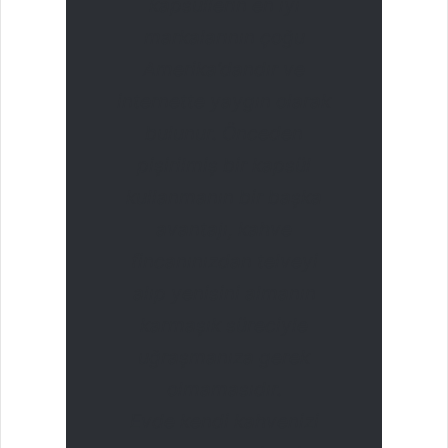
kapsüllerin en iyi
markalarının çoğu
Amerika’dandır ve
internette yaygın olarak
bulunur. Önceden
pişirilmiş bir kapsül
kullanmanın bir başka
avantajı, kahve
fincanınızdan telveyi
alıp yenisini almanın
karmaşık süreciyle
uğraşmanıza gerek
olmamasıdır.
Evde kendi kahvenizi