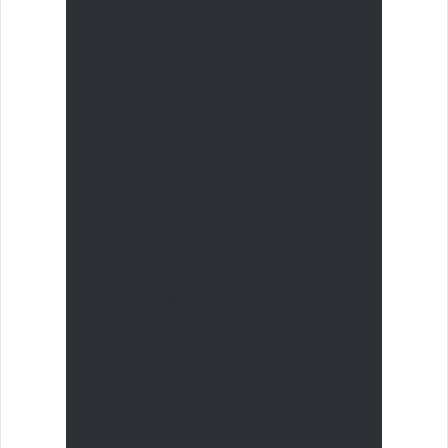
çekirdeklerinden
hazırlanmış bir fincanın
tadını çıkarırlar. Tüm
farklı kahve ve çay
çeşitlerinin tadını
çıkarmak için, onunla
birlikte gidecek doğru
suya sahip olmak
önemlidir.
Örneğin, daha hafif bir
fincan kahve tercih
ederseniz, daha az su
eklemek isteyeceksiniz.
Bu nedenle kahve içme