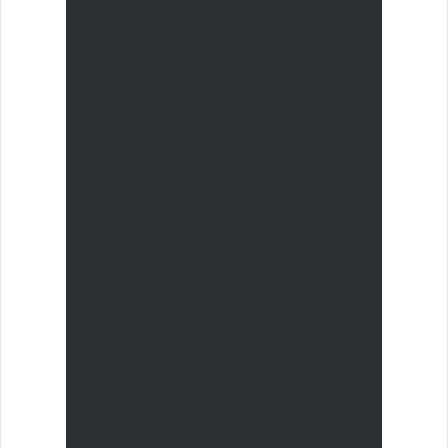
birçok kişi, sonucun
genellikle mağazadan
alacaklarından daha iyi
olduğunu ve bazen
daha ilginç tatlara
sahip olabileceğini fark
eder.
Kendi özel karışımınızı
yapmak için
kullanabileceğiniz
birçok farklı kahve türü
olduğu için kahvenizi
hazırlama şekliniz de
önemlidir. Türkiye, çok