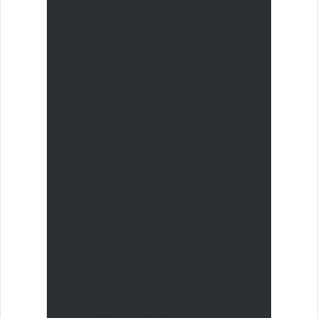
hoşlanıyorsanız,
bunlardan herhangi
birine her zaman sahip
olmayabilirsiniz. Gerekli
malzemeleri satın
almanız ve bunları nasıl
düzgün bir şekilde
hazırlayacağınızı
öğrenmek için zaman
harcamanız
gerekeceğinden, kendi
kahvenizi yapmak
pahalı da olabilir. Kendi
kahvelerini yapan