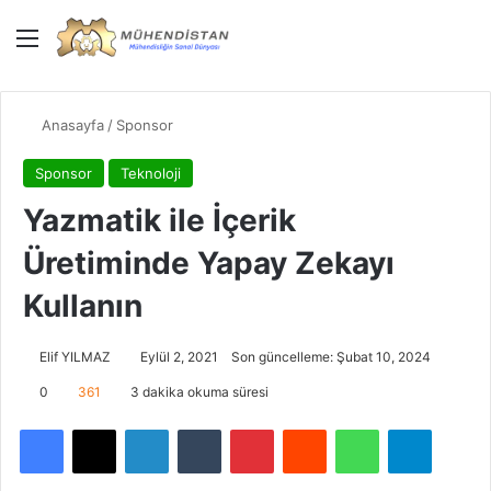
Menü
Giriş Yap
Dış gö
Ar
Anasayfa
/
Sponsor
Sponsor
Teknoloji
Yazmatik ile İçerik
Üretiminde Yapay Zekayı
Kullanın
Elif YILMAZ
Eylül 2, 2021
Son güncelleme: Şubat 10, 2024
0
361
3 dakika okuma süresi
Facebook
X
LinkedIn
Tumblr
Pinterest
Reddit
WhatsApp
Telegra