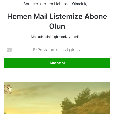
Son İçeriklerden Haberdar Olmak İçin
Hemen Mail Listemize Abone
Olun
Mail adresinizi girmeniz yeterlidir.
E-
Posta
adresinizi
giriniz
Audi
2026
Yılından
İtibaren
Sadece
Elektrikli