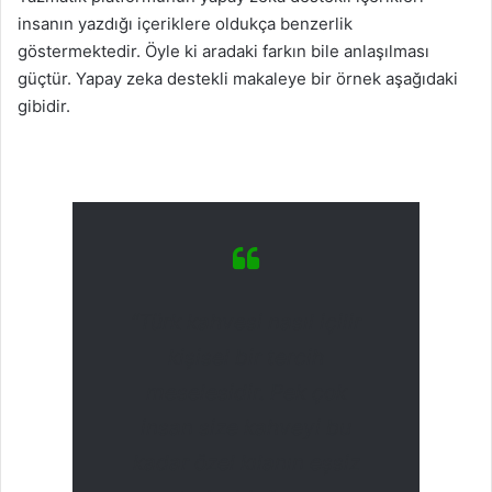
insanın yazdığı içeriklere oldukça benzerlik
göstermektedir. Öyle ki aradaki farkın bile anlaşılması
güçtür. Yapay zeka destekli makaleye bir örnek aşağıdaki
gibidir.
“Türk kahvesi nasıl içilir
kişisel bir tercih
meselesidir. Pek çok
insan size kahveyi bu
kadar özel kılanın eşsiz