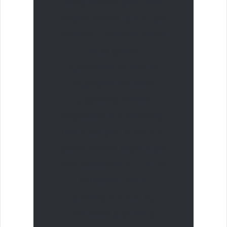
dünyasında yeni olan
birçok kahve içicisi, bir
seferde 2 fincana kadar
taze kahve
kullanmanıza olanak
sağlayan önceden
pişirilmiş kahve
kapsüllerini kullanmayı
tercih ediyor. Biraz süt,
şeker, krema veya diğer
malzemelerle bir fincan
kahvenin tadını
çıkarabilirsiniz. Bu
önceden pişirilmiş