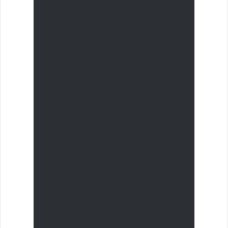
krema denemektir.
Tabii ki, Türk kahvesi
içmeyi öğrenirken
dikkat edilecek bir
diğer husus, içilecek
kahve türüdür. Bazıları
az miktarda şeker veya
balla bir ila iki çay
kaşığı siyah kahve, çay
veya kremayı
birleştirerek bir karışım
ortaya çıkarır. Bazıları
ise, iri gövdeli koyu
kavrulmuş kahve