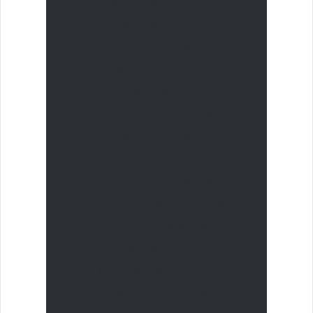
çeşitli kahvesi ile
tanınmaktadır ve ülke,
uzun yıllardır mutfağına
her çeşit kahve
çekirdeğini
katmaktadır. Evde
yapılabilecek
Cappuccino, İtalyan
kahvesi, Türk kahvesi
ve Fransız kahvesi dahil
olmak üzere birkaç
farklı kahve türü vardır.
Türk kahvesini nasıl
içeceğinizi öğrenmek