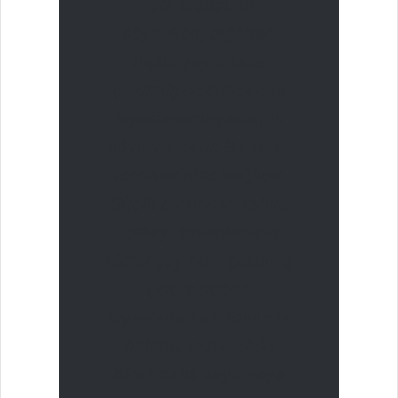
tadı olduğunu
söylerken, diğerleri
hiçbir şeyin taze
çekilmiş çekirdeklerle
kıyaslanamayacağını
söyleyecektir. Bu karar
tercihlerinize bağlıdır.
Güçlü bir fincan kahve
içmeyi sevenler için
hiçbir şey taze çekilmiş
çekirdeklerle
kıyaslanamaz. Bununla
birlikte, kahvenizin
biraz daha zayıf veya