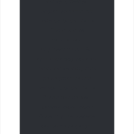
kahve içmekten
hoşlanıyorsanız, bir
seferde birden fazla
fincan kahve
hazırlamayı
düşünebilirsiniz. Bu,
aynı anda beş veya altı
farklı kahve karışımını
paylaşmanıza izin
verebilir. Birden fazla
fincan hazırlarken,
kahveyi eklemeden
önce suyu tencerede
kaynatmaya çalışın.