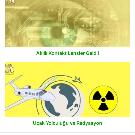
Kontakt
Lensler
Geldi!
Akıllı Kontakt Lensler Geldi!
Uçak
Yolculuğu
ve
Radyasyon
Uçak Yolculuğu ve Radyasyon