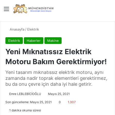
Menü
Giriş Yap
Dış gö
Ar
Anasayfa
/
Elektrik
Elektrik
Haberler
Makine
Yeni Mıknatıssız Elektrik
Motoru Bakım Gerektirmiyor!
Yeni tasarım mıknatıssız elektrik motoru, aynı
zamanda nadir toprak elementleri gerektirmez,
bu da onu çevre için daha iyi hale getirir.
Emre LEBLEBİCİOĞLU
Mayıs 25, 2021
Son güncelleme: Mayıs 25, 2021
0
1.307
1 dakika okuma süresi