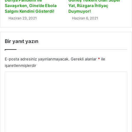
Savaşırken, Gine’de Ebola
Yat, Rüzgara İhtiyaç
Salgını Kendini Gösterdi!
Duymuyor!
Haziran 23, 2021
Haziran 6, 2021
Bir yanıt yazın
E-posta adresiniz yayınlanmayacak.
Gerekli alanlar
*
ile
işaretlenmişlerdir
Y
o
r
u
m
*