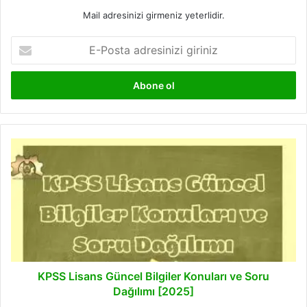
Mail adresinizi girmeniz yeterlidir.
E-
Posta
adresinizi
giriniz
KPSS
Lisans
Güncel
Bilgiler
Konuları
ve
Soru
Dağılımı
[2025]
KPSS Lisans Güncel Bilgiler Konuları ve Soru
Dağılımı [2025]