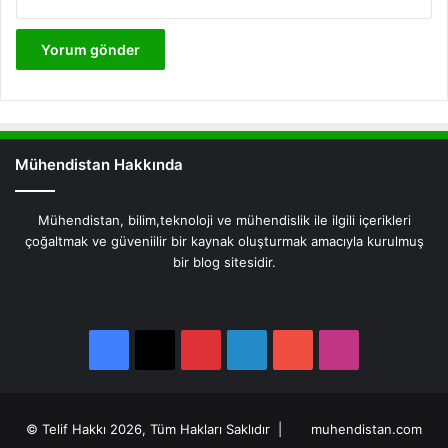
Mühendistan Hakkında
Mühendistan, bilim,teknoloji ve mühendislik ile ilgili içerikleri
çoğaltmak ve güveniilir bir kaynak oluşturmak amacıyla kurulmuş
bir blog sitesidir.
Facebook
X
Pinterest
LinkedIn
YouTube
Instagram
Facebook
X
Pinterest
LinkedIn
YouTube
Instagram
© Telif Hakkı 2026, Tüm Hakları Saklıdır |
muhendistan.com