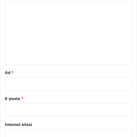
Y
o
r
u
m
*
Ad
*
E-posta
*
İnternet sitesi