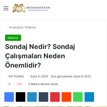
Menü
Giriş Yap
Dış gö
Ar
Anasayfa
/
Makine
Makine
Sondaj Nedir? Sondaj
Çalışmaları Neden
Önemlidir?
Elif YILMAZ
Eylül 3, 2022
Son güncelleme: Eylül 9, 2022
0
918
2 dakika okuma süresi
Facebook
X
LinkedIn
Tumblr
Pinterest
Reddit
WhatsApp
Telegra