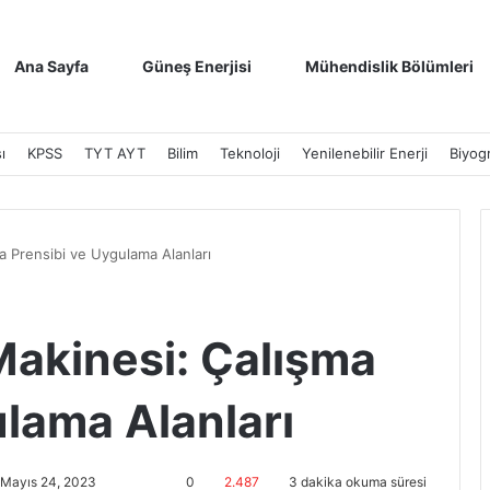
Ana Sayfa
Güneş Enerjisi
Mühendislik Bölümleri
ı
KPSS
TYT AYT
Bilim
Teknoloji
Yenilenebilir Enerji
Biyogr
a Prensibi ve Uygulama Alanları
Makinesi: Çalışma
ulama Alanları
 Mayıs 24, 2023
0
2.487
3 dakika okuma süresi