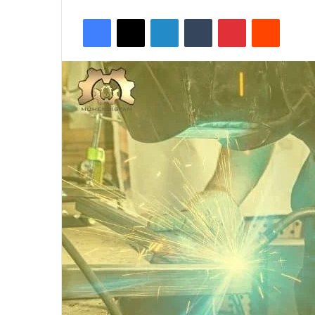
Facebook
X
LinkedIn
Tumblr
Pinterest
Reddit