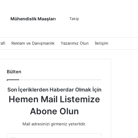
Kenar Bölmesi
Dış görünümü de
Arama yap ..
Mühendislik Maaşları
Takip
afi
Reklam ve Danışmanlık
Yazarımız Olun
İletişim
Bülten
Son İçeriklerden Haberdar Olmak İçin
Hemen Mail Listemize
Abone Olun
Mail adresinizi girmeniz yeterlidir.
E-