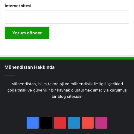
İnternet sitesi
Mühendistan Hakkında
Mühendistan, bilim,teknoloji ve mühendislik ile ilgili içerikleri
çoğaltmak ve güveniilir bir kaynak oluşturmak amacıyla kurulmuş
bir blog sitesidir.
Facebook
X
Pinterest
LinkedIn
YouTube
Instagram
Facebook
X
Pinterest
LinkedIn
YouTube
Instagram