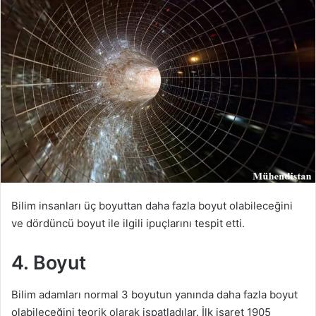
Bilim insanları üç boyuttan daha fazla boyut olabileceğini
ve dördüncü boyut ile ilgili ipuçlarını tespit etti.
4. Boyut
Bilim adamları normal 3 boyutun yanında daha fazla boyut
olabileceğini teorik olarak ispatladılar. İlk işaret 1905