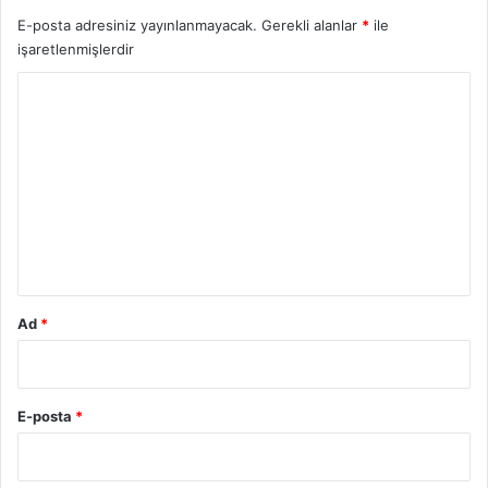
E-posta adresiniz yayınlanmayacak.
Gerekli alanlar
*
ile
işaretlenmişlerdir
Y
o
r
u
m
*
Ad
*
E-posta
*