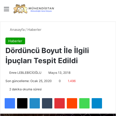
Menü
Giriş Yap
Dış gö
Ar
Anasayfa
/
Haberler
Haberler
Dördüncü Boyut İle İlgili
İpuçları Tespit Edildi
Emre LEBLEBİCİOĞLU
Mayıs 13, 2018
Son güncelleme: Ocak 25, 2020
0
1.496
2 dakika okuma süresi
Facebook
X
LinkedIn
Tumblr
Pinterest
Reddit
WhatsApp
Telegra