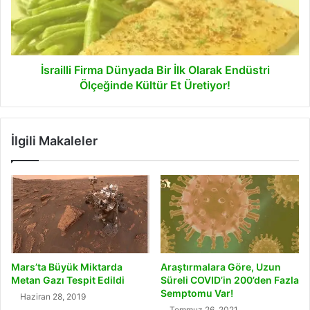
Olarak
Endüstri
Ölçeğinde
Kültür
Et
İsrailli Firma Dünyada Bir İlk Olarak Endüstri
Üretiyor!
Ölçeğinde Kültür Et Üretiyor!
İlgili Makaleler
Mars’ta Büyük Miktarda
Araştırmalara Göre, Uzun
Metan Gazı Tespit Edildi
Süreli COVID’in 200’den Fazla
Semptomu Var!
Haziran 28, 2019
Temmuz 26, 2021