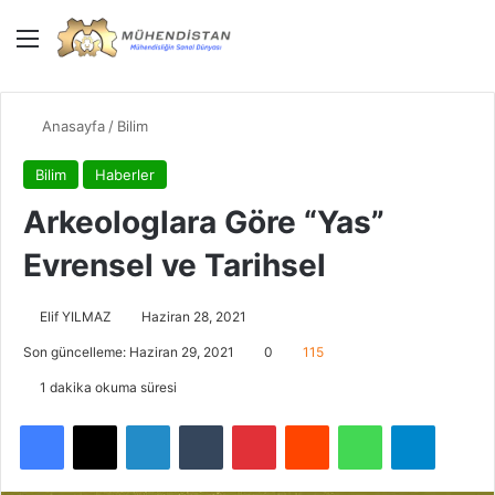
Menü
Giriş Yap
Dış gö
Ar
Anasayfa
/
Bilim
Bilim
Haberler
Arkeologlara Göre “Yas”
Evrensel ve Tarihsel
Elif YILMAZ
Haziran 28, 2021
Son güncelleme: Haziran 29, 2021
0
115
1 dakika okuma süresi
Facebook
X
LinkedIn
Tumblr
Pinterest
Reddit
WhatsApp
Telegra