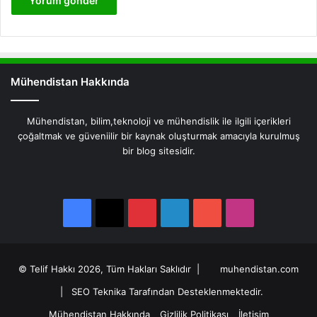
Mühendistan Hakkında
Mühendistan, bilim,teknoloji ve mühendislik ile ilgili içerikleri
çoğaltmak ve güveniilir bir kaynak oluşturmak amacıyla kurulmuş
bir blog sitesidir.
Facebook
X
Pinterest
LinkedIn
YouTube
Instagram
Facebook
X
Pinterest
LinkedIn
YouTube
Instagram
© Telif Hakkı 2026, Tüm Hakları Saklıdır |
muhendistan.com
|
SEO Teknika Tarafından Desteklenmektedir.
Mühendistan Hakkında
Gizlilik Politikası
İletişim