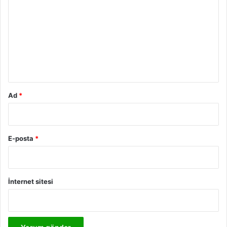
o
r
u
m
*
Ad
*
E-posta
*
İnternet sitesi