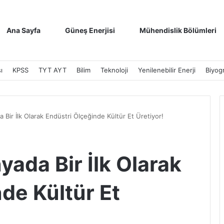
Ana Sayfa
Güneş Enerjisi
Mühendislik Bölümleri
ı
KPSS
TYT AYT
Bilim
Teknoloji
Yenilenebilir Enerji
Biyogr
da Bir İlk Olarak Endüstri Ölçeğinde Kültür Et Üretiyor!
nyada Bir İlk Olarak
de Kültür Et