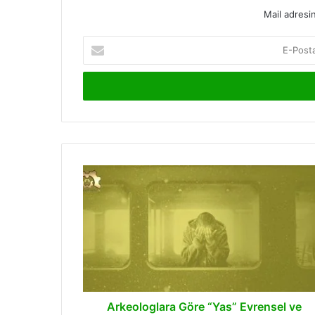
Mail adresin
E-
Posta
adresinizi
giriniz
Arkeologlara
Göre
“Yas”
Evrensel
ve
Tarihsel
Arkeologlara Göre “Yas” Evrensel ve