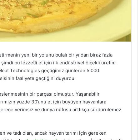
getirmenin yeni bir yolunu bulalı bir yıldan biraz fazla
 şimdi bu lezzetli et için ilk endüstriyel ölçekli üretim
re Meat Technologies geçtiğimiz günlerde 5.000
isinin faaliyete geçtiğini duyurdu.
eslenmesinin bir parçası olmuştur. Yaşanabilir
larımızın yüzde 30’unu et için büyüyen hayvanlara
derece verimsiz ve dünya nüfusu arttıkça sürdürülemez
nen ve tadı olan, ancak hayvan tarımı için gereken