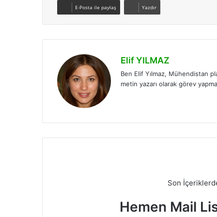
E-Posta ile paylaş
Yazdır
Elif YILMAZ
Ben Elif Yılmaz, Mühendistan pl
metin yazarı olarak görev yapm
LinkedIn
Son İçerikler
Hemen Mail Li