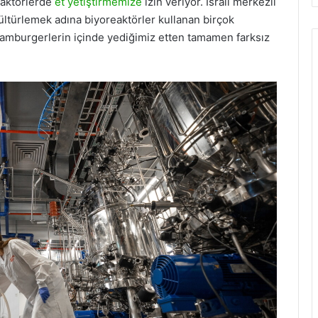
eaktörlerde
et yetiştirmemize
izin veriyor. İsrail merkezli
kültürlemek adına biyoreaktörler kullanan birçok
 hamburgerlerin içinde yediğimiz etten tamamen farksız