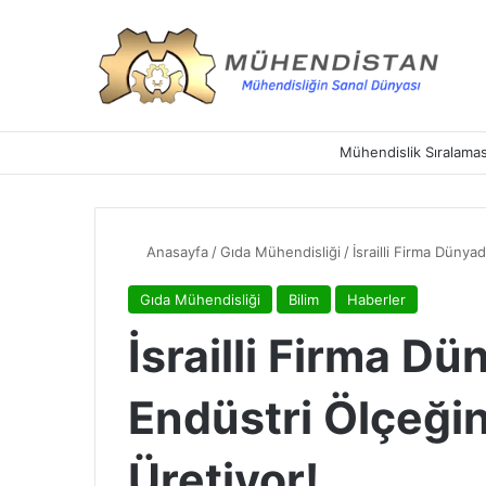
Mühendislik Sıralamas
Anasayfa
/
Gıda Mühendisliği
/
İsrailli Firma Dünya
Gıda Mühendisliği
Bilim
Haberler
İsrailli Firma Dü
Endüstri Ölçeğin
Üretiyor!