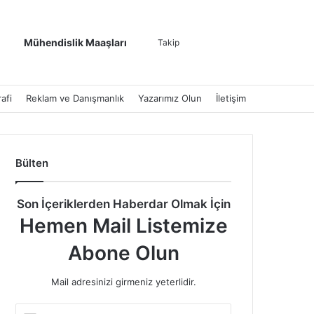
Kenar Bölmesi
Dış görünümü de
Arama yap ..
Mühendislik Maaşları
Takip
afi
Reklam ve Danışmanlık
Yazarımız Olun
İletişim
Bülten
Son İçeriklerden Haberdar Olmak İçin
Hemen Mail Listemize
Abone Olun
Mail adresinizi girmeniz yeterlidir.
E-