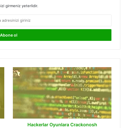
izi girmeniz yeterlidir.
Hackerlar
Oyunlara
Crackonosh
Bulaştırarak
Kripto
Para
Madenciliği
Yapıyor!
Hackerlar Oyunlara Crackonosh