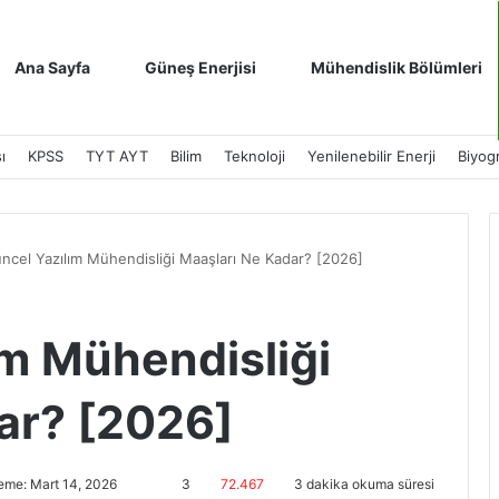
Ana Sayfa
Güneş Enerjisi
Mühendislik Bölümleri
ı
KPSS
TYT AYT
Bilim
Teknoloji
Yenilenebilir Enerji
Biyogr
ncel Yazılım Mühendisliği Maaşları Ne Kadar? [2026]
ım Mühendisliği
ar? [2026]
eme: Mart 14, 2026
3
72.467
3 dakika okuma süresi