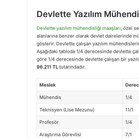
Devlette Yazılım Mühendi
Devlette yazılım mühendisliği maaşları
, özel s
alanlarına benzer olarak devlet dairelerinde m
gösterir. Devlette çalışan yazılım mühendisleri
Aşağıdaki tabloda 1/4 derecesinde devlette ça
göre 1/4 derecesinde devlette çalışan bir yazıl
96.211 TL
tutarındadır.
Meslek
Derec
Mühendis
1/4
Teknisyen (Lise Mezunu)
11/1
Profesör
1/4
Araştırma Görevlisi
7/1