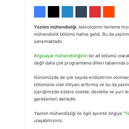
Facebook
X
LinkedIn
Tumblr
Pinterest
Reddit
Yazılım mühendisliği
, teknolojinin ilerleme hız
mühendislik bölümü haline geldi. Bu da yazılım
yansımaktadır.
Bilgisayar mühendisliğinin
bir alt bölümü olar
değil daha çok programlama dilleri tabanında o
Günümüzde de çok sayıda endüstrinin otomasyo
bölümüne olan ihtiyacı arttırmış ve bu da yazıl
içeriğimizde sizlere özelde, devlette ve yurt d
gerekenleri derledik.
Yazılım mühendisliği ile ilgili ayrıntılı bilgiye “
Y
ulaşabilirsiniz.