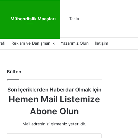
Kenar Bölmesi
Dış görünümü de
Arama yap ..
Mühendislik Maaşları
Takip
afi
Reklam ve Danışmanlık
Yazarımız Olun
İletişim
Bülten
Son İçeriklerden Haberdar Olmak İçin
Hemen Mail Listemize
Abone Olun
Mail adresinizi girmeniz yeterlidir.
E-