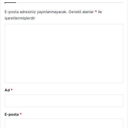
E-posta adresiniz yayınlanmayacak.
Gerekli alanlar
*
ile
işaretlenmişlerdir
Y
o
r
u
m
*
Ad
*
E-posta
*