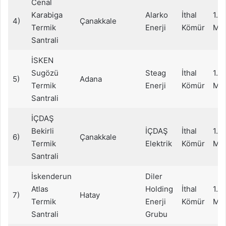
Cenal
Karabiga
Alarko
İthal
1.3
4)
Çanakkale
Termik
Enerji
Kömür
M
Santrali
İSKEN
Sugözü
Steag
İthal
1.3
5)
Adana
Termik
Enerji
Kömür
M
Santrali
İÇDAŞ
Bekirli
İÇDAŞ
İthal
1.2
6)
Çanakkale
Termik
Elektrik
Kömür
M
Santrali
İskenderun
Diler
Atlas
Holding
İthal
1.2
7)
Hatay
Termik
Enerji
Kömür
M
Santrali
Grubu