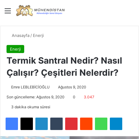
Menü
Giriş Yap
Dış gö
Ar
Anasayfa
/
Enerji
Enerji
Termik Santral Nedir? Nasıl
Çalışır? Çeşitleri Nelerdir?
Emre LEBLEBİCİOĞLU
Ağustos 9, 2020
Son güncelleme: Ağustos 9, 2020
0
3.047
3 dakika okuma süresi
Facebook
X
LinkedIn
Tumblr
Pinterest
Reddit
WhatsApp
Telegra