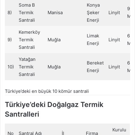
Soma B
Konya
99
8)
Termik
Manisa
Şeker
Linyit
M
Santrali
Enerji
Kemerköy
Limak
63
9)
Termik
Muğla
Linyit
Enerji
M
Santrali
Yatağan
Bereket
63
10)
Termik
Muğla
Linyit
Enerji
M
Santrali
Türkiye’deki en büyük 10 kömür santrali
Türkiye’deki Doğalgaz Termik
Santralleri
Kurulu
No
Santral Adı
İl
Firma