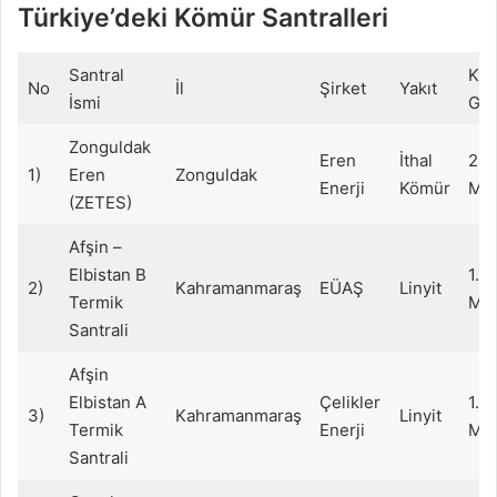
Türkiye’deki Kömür Santralleri
Santral
Kur
No
İl
Şirket
Yakıt
İsmi
Gü
Zonguldak
Eren
İthal
2.7
1)
Eren
Zonguldak
Enerji
Kömür
M
(ZETES)
Afşin –
Elbistan B
1.4
2)
Kahramanmaraş
EÜAŞ
Linyit
Termik
M
Santrali
Afşin
Elbistan A
Çelikler
1.3
3)
Kahramanmaraş
Linyit
Termik
Enerji
M
Santrali