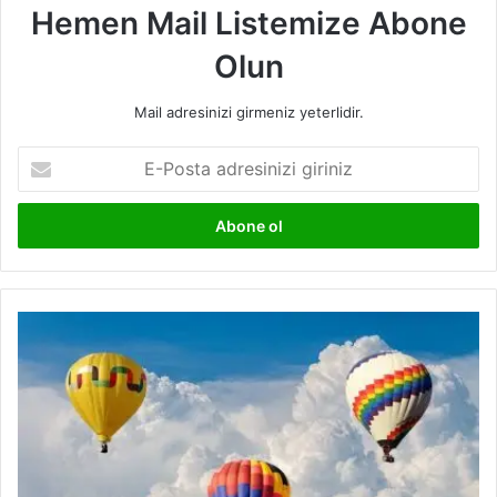
Hemen Mail Listemize Abone
Olun
Mail adresinizi girmeniz yeterlidir.
E-
Posta
adresinizi
giriniz
10
Madde
ile
Hava
Nedir?
Özellikleri
Nelerdir?