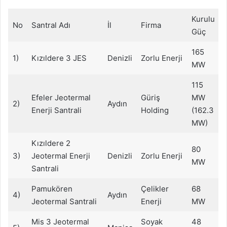
Kurulu
No
Santral Adı
İl
Firma
Güç
165
1)
Kızıldere 3 JES
Denizli
Zorlu Enerji
MW
115
Efeler Jeotermal
Güriş
MW
2)
Aydın
Enerji Santrali
Holding
(162.3
MW)
Kızıldere 2
80
3)
Jeotermal Enerji
Denizli
Zorlu Enerji
MW
Santrali
Pamukören
Çelikler
68
4)
Aydın
Jeotermal Santrali
Enerji
MW
Mis 3 Jeotermal
Soyak
48