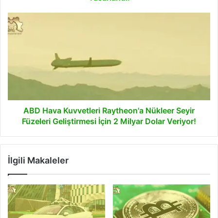
ABD
Hava
Kuvvetleri
Raytheon'a
Nükleer
Seyir
Füzeleri
Geliştirmesi
İçin
2
ABD Hava Kuvvetleri Raytheon'a Nükleer Seyir
Milyar
Füzeleri Geliştirmesi İçin 2 Milyar Dolar Veriyor!
Dolar
Veriyor!
İlgili Makaleler