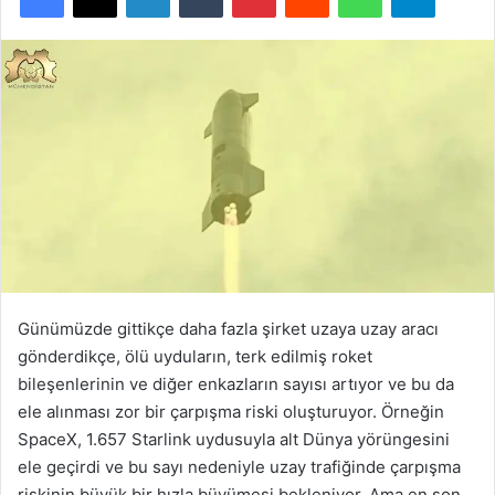
Günümüzde gittikçe daha fazla şirket uzaya uzay aracı
gönderdikçe, ölü uyduların, terk edilmiş roket
bileşenlerinin ve diğer enkazların sayısı artıyor ve bu da
ele alınması zor bir çarpışma riski oluşturuyor. Örneğin
SpaceX, 1.657 Starlink uydusuyla alt Dünya yörüngesini
ele geçirdi ve bu sayı nedeniyle uzay trafiğinde çarpışma
riskinin büyük bir hızla büyümesi bekleniyor. Ama en son