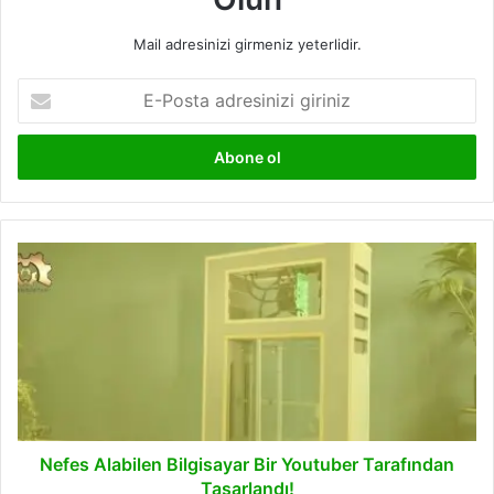
Mail adresinizi girmeniz yeterlidir.
E-
Posta
adresinizi
giriniz
Nefes
Alabilen
Bilgisayar
Bir
Youtuber
Tarafından
Tasarlandı!
Nefes Alabilen Bilgisayar Bir Youtuber Tarafından
Tasarlandı!