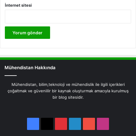
İnternet sitesi
Mühendistan Hakkında
Mühendistan, bilim,teknoloji ve mühendislik ile ilgili içerikleri
çoğaltmak ve güveniilir bir kaynak oluşturmak amacıyla kurulmuş
bir blog sitesidir.
Facebook
X
Pinterest
LinkedIn
YouTube
Instagram
Facebook
X
Pinterest
LinkedIn
YouTube
Instagram