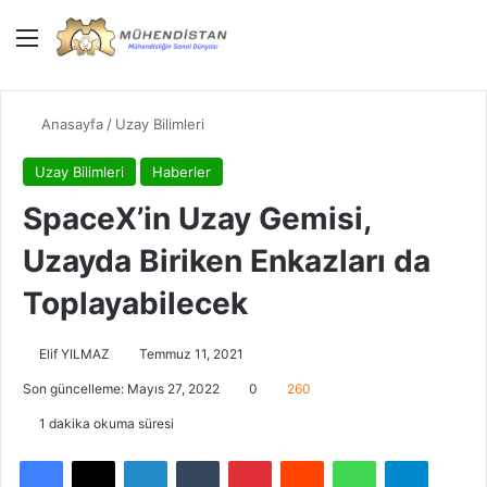
Menü
Giriş Yap
Dış gö
Ar
Anasayfa
/
Uzay Bilimleri
Uzay Bilimleri
Haberler
SpaceX’in Uzay Gemisi,
Uzayda Biriken Enkazları da
Toplayabilecek
Elif YILMAZ
Temmuz 11, 2021
Son güncelleme: Mayıs 27, 2022
0
260
1 dakika okuma süresi
Facebook
X
LinkedIn
Tumblr
Pinterest
Reddit
WhatsApp
Telegra