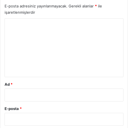
E-posta adresiniz yayınlanmayacak.
Gerekli alanlar
*
ile
işaretlenmişlerdir
Y
o
r
u
m
*
Ad
*
E-posta
*