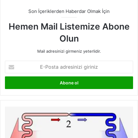
Son İçeriklerden Haberdar Olmak İçin
Hemen Mail Listemize Abone
Olun
Mail adresinizi girmeniz yeterlidir.
E-
Posta
adresinizi
giriniz
Buhar
Sıkıştırmalı
Soğutma
Çevrimi