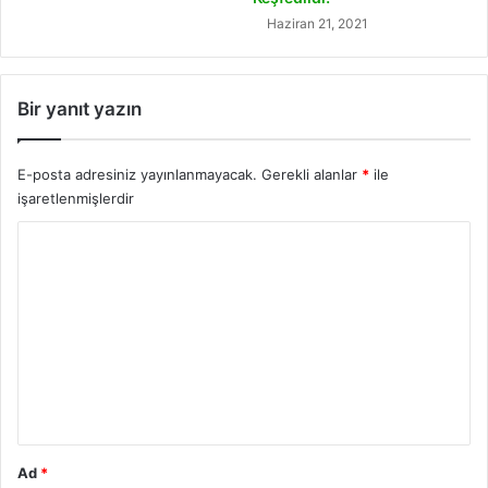
Haziran 21, 2021
Bir yanıt yazın
E-posta adresiniz yayınlanmayacak.
Gerekli alanlar
*
ile
işaretlenmişlerdir
Y
o
r
u
m
*
Ad
*