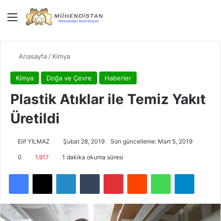
Menü
Giriş Yap
Dış gö
Ar
Anasayfa
/
Kimya
Kimya
Doğa ve Çevre
Haberler
Plastik Atıklar ile Temiz Yakıt
Üretildi
Elif YILMAZ
Şubat 28, 2019
Son güncelleme: Mart 5, 2019
0
1.917
1 dakika okuma süresi
Facebook
X
LinkedIn
Tumblr
Pinterest
Reddit
WhatsApp
Telegra