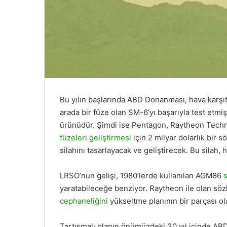
Bu yılın başlarında ABD Donanması, hava karşıt
arada bir füze olan SM-6’yı başarıyla test etm
ürünüdür. Şimdi ise Pentagon, Raytheon Techn
füzeleri geliştirmesi
için 2 milyar dolarlık bir 
silahını tasarlayacak ve geliştirecek. Bu silah, 
LRSO’nun gelişi, 1980’lerde kullanılan AGM86
s
yaratabileceğe benziyor. Raytheon ile olan s
cephaneliğini
yükseltme planının bir parçası ola
Tartışmalı planın önümüzdeki 30 yıl içinde ABD’