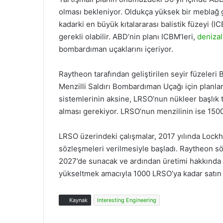
olması bekleniyor. Oldukça yüksek bir meblağ 
kadarki en büyük kıtalararası balistik füzeyi 
gerekli olabilir. ABD’nin planı ICBM’leri,
denizal
bombardıman uçaklarını içeriyor.
Raytheon tarafından geliştirilen seyir füzeler
Menzilli Saldırı Bombardıman Uçağı için planlan
sistemlerinin aksine, LRSO’nun nükleer başlık t
alması gerekiyor. LRSO’nun menzilinin ise 1500
LRSO üzerindeki çalışmalar, 2017 yılında Lock
sözleşmeleri verilmesiyle başladı. Raytheon sö
2027’de sunacak ve ardından üretimi hakkında b
yükseltmek amacıyla 1000 LRSO’ya kadar satın 
Kaynak
Interesting Engineering