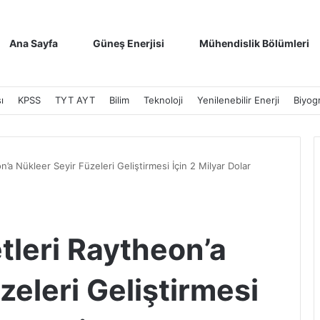
Ana Sayfa
Güneş Enerjisi
Mühendislik Bölümleri
ı
KPSS
TYT AYT
Bilim
Teknoloji
Yenilenebilir Enerji
Biyogr
a Nükleer Seyir Füzeleri Geliştirmesi İçin 2 Milyar Dolar
leri Raytheon’a
zeleri Geliştirmesi