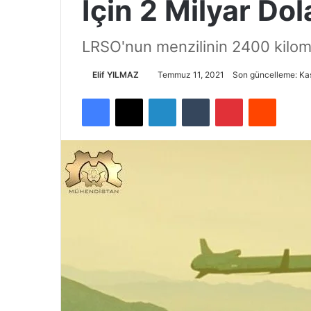
İçin 2 Milyar Dol
LRSO'nun menzilinin 2400 kilome
Elif YILMAZ
Temmuz 11, 2021
Son güncelleme: Ka
Facebook
X
LinkedIn
Tumblr
Pinterest
Reddit