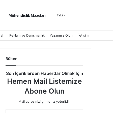
Kenar Bölmesi
Dış görünümü de
Arama yap ..
Mühendislik Maaşları
Takip
afi
Reklam ve Danışmanlık
Yazarımız Olun
İletişim
Bülten
Son İçeriklerden Haberdar Olmak İçin
Hemen Mail Listemize
Abone Olun
Mail adresinizi girmeniz yeterlidir.
E-