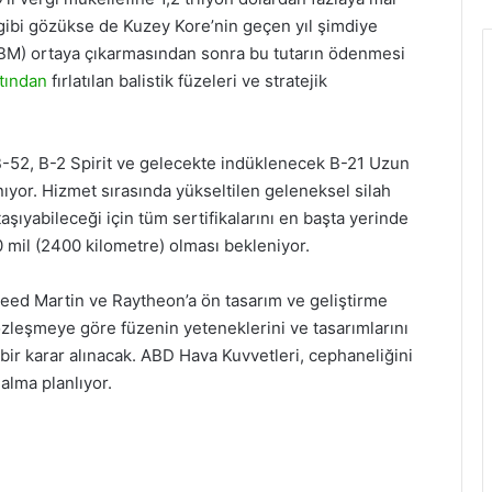
gibi gözükse de Kuzey Kore’nin geçen yıl şimdiye
(ICBM) ortaya çıkarmasından sonra bu tutarın ödenmesi
tından
fırlatılan balistik füzeleri ve stratejik
i B-52, B-2 Spirit ve gelecekte indüklenecek B-21 Uzun
ıyor. Hizmet sırasında yükseltilen geleneksel silah
aşıyabileceği için tüm sertifikalarını en başta yerinde
 mil (2400 kilometre) olması bekleniyor.
heed Martin ve Raytheon’a ön tasarım ve geliştirme
zleşmeye göre füzenin yeteneklerini ve tasarımlarını
ir karar alınacak. ABD Hava Kuvvetleri, cephaneliğini
alma planlıyor.