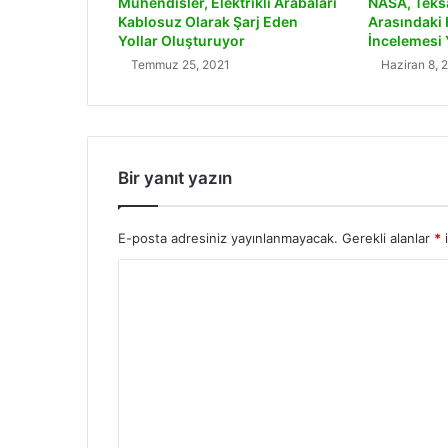
Mühendisler, Elektrikli Arabaları
NASA, Teks
Kablosuz Olarak Şarj Eden
Arasındaki
Yollar Oluşturuyor
İncelemesi 
Temmuz 25, 2021
Haziran 8, 
Bir yanıt yazın
E-posta adresiniz yayınlanmayacak.
Gerekli alanlar
*
i
Y
o
r
u
m
*