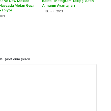
as ve New Mexico
Kaliteli Instagram Takipçi Satın
 Havzada Metan Gazı
Almanın Avantajları
Yapıyor
Ekim 4, 2021
2021
le işaretlenmişlerdir