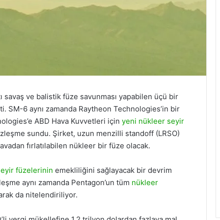
ı savaş ve balistik füze savunması yapabilen üçü bir
işti. SM-6 aynı zamanda Raytheon Technologies’in bir
ologies’e ABD Hava Kuvvetleri için
yeni nükleer seyir
sözleşme sundu. Şirket, uzun menzilli standoff (LRSO)
havadan fırlatılabilen nükleer bir füze olacak.
eyir füzelerinin
emekliliğini sağlayacak bir devrim
özleşme aynı zamanda Pentagon’un tüm
nükleer
rak da nitelendiriliyor.
li vergi mükellefine 1,2 trilyon dolardan fazlaya mal