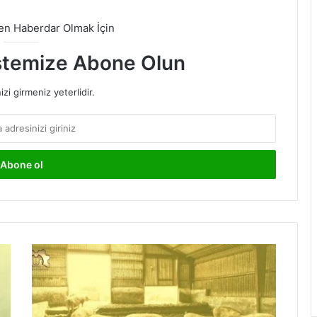
den Haberdar Olmak İçin
stemize Abone Olun
izi girmeniz yeterlidir.
Hayvanların
Genetiklerini
Değiştirerek
Onları
Bazı