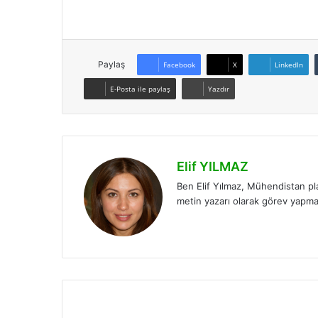
Paylaş
Facebook
X
LinkedIn
E-Posta ile paylaş
Yazdır
Elif YILMAZ
Ben Elif Yılmaz, Mühendistan pl
metin yazarı olarak görev yapm
LinkedIn