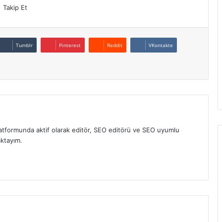
Takip Et
Tumblr
Pinterest
Reddit
VKontakte
atformunda aktif olarak editör, SEO editörü ve SEO uyumlu
aktayım.