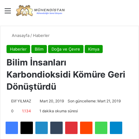
Menü
Giriş Yap
Dış gö
Ar
Anasayfa
/
Haberler
Haberler
Bilim
Doğa ve Çevre
Kimya
Bilim İnsanları
Karbondioksidi Kömüre Geri
Dönüştürdü
Elif YILMAZ
Mart 20, 2019
Son güncelleme: Mart 21, 2019
0
1.134
1 dakika okuma süresi
Facebook
X
LinkedIn
Tumblr
Pinterest
Reddit
WhatsApp
Telegra