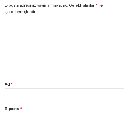
E-posta adresiniz yayınlanmayacak.
Gerekli alanlar
*
ile
işaretlenmişlerdir
Y
o
r
u
m
*
Ad
*
E-posta
*