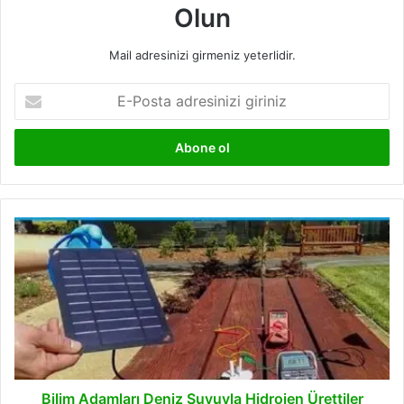
Olun
Mail adresinizi girmeniz yeterlidir.
E-
Posta
adresinizi
giriniz
Bilim
Adamları
Deniz
Suyuyla
Hidrojen
Ürettiler
Bilim Adamları Deniz Suyuyla Hidrojen Ürettiler