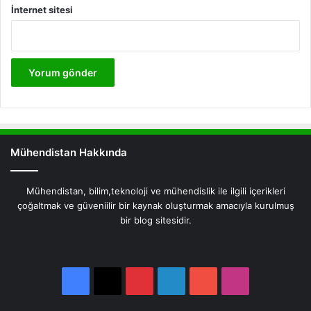
İnternet sitesi
Mühendistan Hakkında
Mühendistan, bilim,teknoloji ve mühendislik ile ilgili içerikleri
çoğaltmak ve güveniilir bir kaynak oluşturmak amacıyla kurulmuş
bir blog sitesidir.
Facebook
X
Pinterest
LinkedIn
YouTube
Instagram
Facebook
X
Pinterest
LinkedIn
YouTube
Instagram