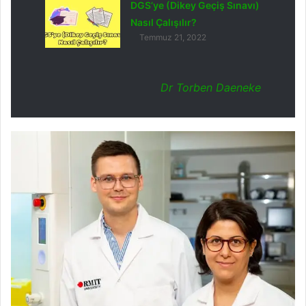
DGS’ye (Dikey Geçiş Sınavı)
Nasıl Çalışılır?
Temmuz 21, 2022
Dr Torben Daeneke