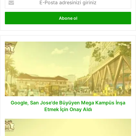
Posta
adresinizi
giriniz
Google,
San
Jose'de
Büyüyen
Mega
Kampüs
İnşa
Etmek
İçin
Onay
Google, San Jose'de Büyüyen Mega Kampüs İnşa
Aldı
Etmek İçin Onay Aldı
Uçan
Elektrikli
Tekneler