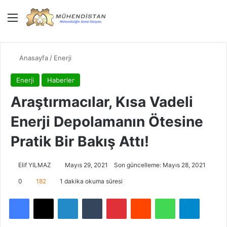
Menü
Giriş Yap
Dış gö
Ar
Anasayfa
/
Enerji
Enerji
Haberler
Araştırmacılar, Kısa Vadeli
Enerji Depolamanın Ötesine
Pratik Bir Bakış Attı!
Elif YILMAZ
Mayıs 29, 2021
Son güncelleme: Mayıs 28, 2021
0
182
1 dakika okuma süresi
Facebook
X
LinkedIn
Tumblr
Pinterest
Reddit
WhatsApp
Telegra