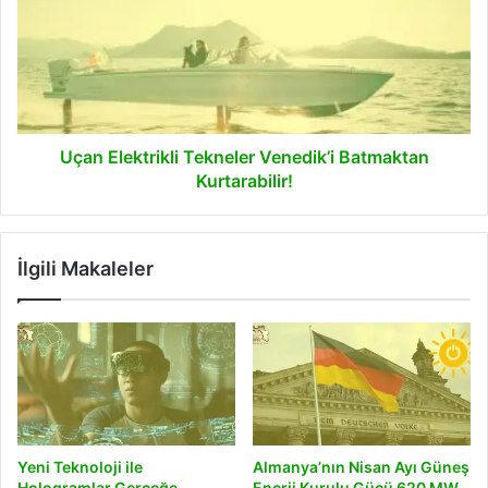
Venedik’i
Batmaktan
Kurtarabilir!
Uçan Elektrikli Tekneler Venedik’i Batmaktan
Kurtarabilir!
İlgili Makaleler
Yeni Teknoloji ile
Almanya’nın Nisan Ayı Güneş
Hologramlar Gerçeğe
Enerji Kurulu Gücü 620 MW