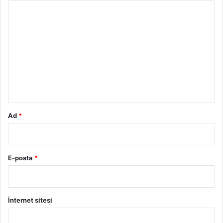
Y
o
r
u
m
*
Ad
*
E-posta
*
İnternet sitesi