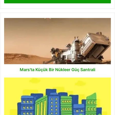
Mars'ta
Küçük
Bir
Nükleer
Güç
Santrali
Mars'ta Küçük Bir Nükleer Güç Santrali
Zemin
Sıvılaşması
Nedir?
Sıvılaşma
Çeşitleri
Nelerdir?