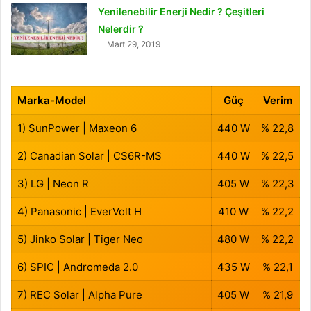
Yenilenebilir Enerji Nedir ? Çeşitleri
Nelerdir ?
Mart 29, 2019
Marka-Model
Güç
Verim
1) SunPower | Maxeon 6
440 W
% 22,8
2) Canadian Solar | CS6R-MS
440 W
% 22,5
3) LG | Neon R
405 W
% 22,3
4) Panasonic | EverVolt H
410 W
% 22,2
5) Jinko Solar | Tiger Neo
480 W
% 22,2
6) SPIC | Andromeda 2.0
435 W
% 22,1
7) REC Solar | Alpha Pure
405 W
% 21,9