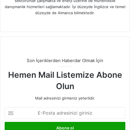
sektöründe çalışmakta ve enerji üzerine de mühendislik
danışmanlık hizmetleri sağlamaktadır. İyi düzeyde İngilizce ve temel
düzeyde de Almanca bilmektedir.
Facebook
X
LinkedIn
Instagram
Son İçeriklerden Haberdar Olmak İçin
Hemen Mail Listemize Abone
Olun
Mail adresinizi girmeniz yeterlidir.
E-
Posta
adresinizi
giriniz