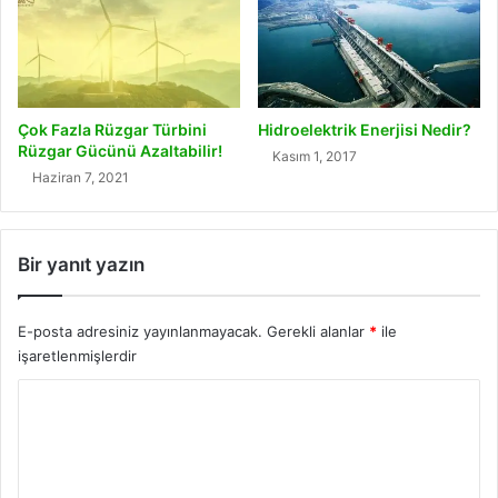
Çok Fazla Rüzgar Türbini
Hidroelektrik Enerjisi Nedir?
Rüzgar Gücünü Azaltabilir!
Kasım 1, 2017
Haziran 7, 2021
Bir yanıt yazın
E-posta adresiniz yayınlanmayacak.
Gerekli alanlar
*
ile
işaretlenmişlerdir
Y
o
r
u