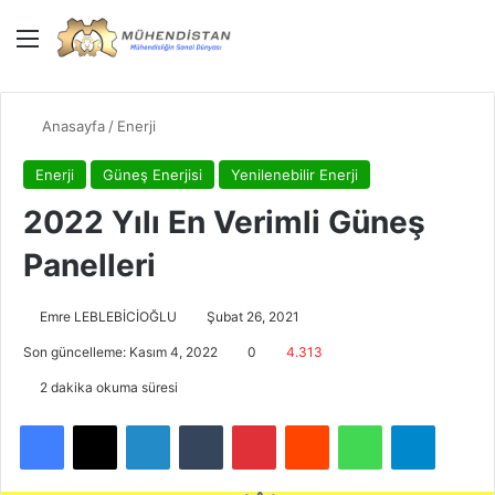
Menü
Giriş Yap
Dış gö
Ar
Anasayfa
/
Enerji
Enerji
Güneş Enerjisi
Yenilenebilir Enerji
2022 Yılı En Verimli Güneş
Panelleri
Emre LEBLEBİCİOĞLU
Şubat 26, 2021
Son güncelleme: Kasım 4, 2022
0
4.313
2 dakika okuma süresi
Facebook
X
LinkedIn
Tumblr
Pinterest
Reddit
WhatsApp
Telegra