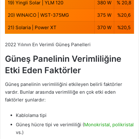
19) Yingli Solar | YLM 120
380 W
% 20,8
20) WINAICO | WST-375MG
375 W
%20,6
21) Solaria | Power XT
370 W
%20,5
2022 Yılının En Verimli Güneş Panelleri
Güneş Panelinin Verimliliğine
Etki Eden Faktörler
Güneş panelinin verimliliğini etkileyen belirli faktörler
vardır. Bunlar arasında verimliliğe en çok etki eden
faktörler şunlardır:
Kablolama tipi
Güneş hücre tipi ve verimliliği (
Monokristal, polikristal
vs.)