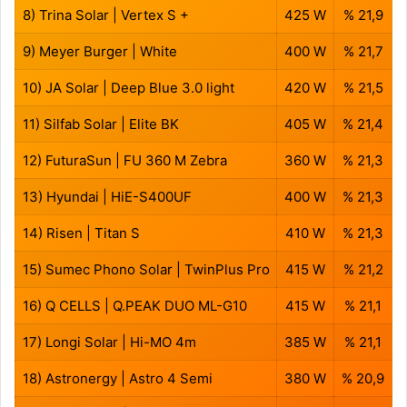
8) Trina Solar | Vertex S +
425 W
% 21,9
9) Meyer Burger | White
400 W
% 21,7
10) JA Solar | Deep Blue 3.0 light
420 W
% 21,5
11) Silfab Solar | Elite BK
405 W
% 21,4
12) FuturaSun | FU 360 M Zebra
360 W
% 21,3
13) Hyundai | HiE-S400UF
400 W
% 21,3
14) Risen | Titan S
410 W
% 21,3
15) Sumec Phono Solar | TwinPlus Pro
415 W
% 21,2
16) Q CELLS | Q.PEAK DUO ML-G10
415 W
% 21,1
17) Longi Solar | Hi-MO 4m
385 W
% 21,1
18) Astronergy | Astro 4 Semi
380 W
% 20,9