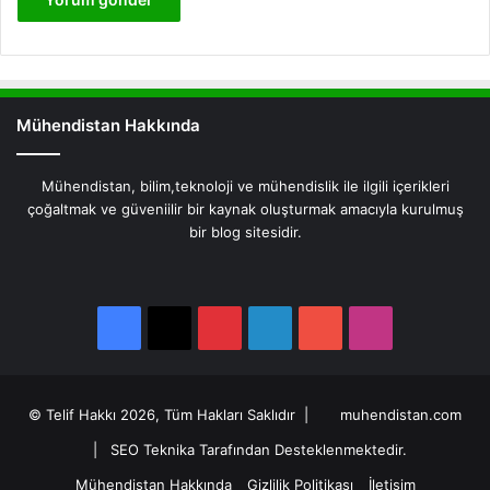
Mühendistan Hakkında
Mühendistan, bilim,teknoloji ve mühendislik ile ilgili içerikleri
çoğaltmak ve güveniilir bir kaynak oluşturmak amacıyla kurulmuş
bir blog sitesidir.
Facebook
X
Pinterest
LinkedIn
YouTube
Instagram
Facebook
X
Pinterest
LinkedIn
YouTube
Instagram
© Telif Hakkı 2026, Tüm Hakları Saklıdır |
muhendistan.com
|
SEO Teknika Tarafından Desteklenmektedir.
Mühendistan Hakkında
Gizlilik Politikası
İletişim