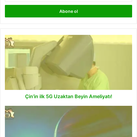
adresinizi
giriniz
Çin’in
ilk
5G
Uzaktan
Beyin
Ameliyatı!
Çin’in ilk 5G Uzaktan Beyin Ameliyatı!
Uzaylılarla
Temasımız
Hakkında
Yeni
Gelişmeler