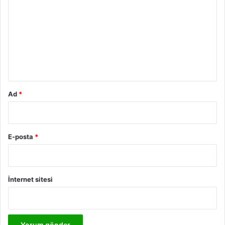
o
r
u
m
*
Ad
*
E-posta
*
İnternet sitesi