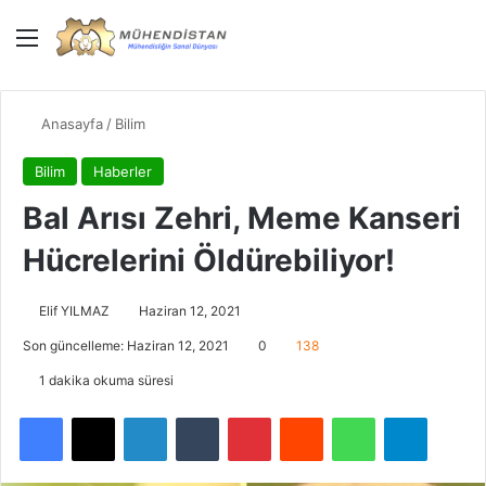
Menü
Giriş Yap
Dış gö
Ar
Anasayfa
/
Bilim
Bilim
Haberler
Bal Arısı Zehri, Meme Kanseri
Hücrelerini Öldürebiliyor!
Elif YILMAZ
Haziran 12, 2021
Son güncelleme: Haziran 12, 2021
0
138
1 dakika okuma süresi
Facebook
X
LinkedIn
Tumblr
Pinterest
Reddit
WhatsApp
Telegra