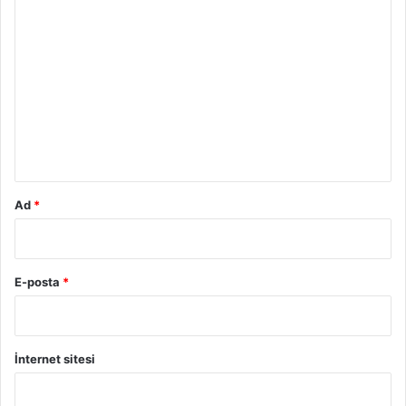
Y
o
r
u
m
*
Ad
*
E-posta
*
İnternet sitesi