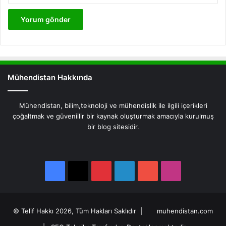
Mühendistan Hakkında
Mühendistan, bilim,teknoloji ve mühendislik ile ilgili içerikleri
çoğaltmak ve güveniilir bir kaynak oluşturmak amacıyla kurulmuş
bir blog sitesidir.
Facebook
X
Pinterest
LinkedIn
YouTube
Instagram
Facebook
X
Pinterest
LinkedIn
YouTube
Instagram
© Telif Hakkı 2026, Tüm Hakları Saklıdır |
muhendistan.com