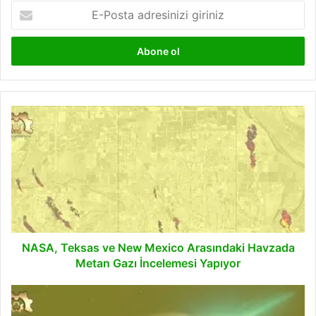
E-
Posta
adresinizi
giriniz
NASA,
Teksas
ve
New
Mexico
Arasındaki
Havzada
Metan
Gazı
İncelemesi
NASA, Teksas ve New Mexico Arasındaki Havzada
Yapıyor
Metan Gazı İncelemesi Yapıyor
Şimdiye
Kadarki