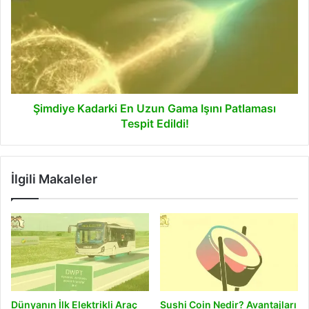
En
Uzun
Gama
Işını
Patlaması
Tespit
Edildi!
Şimdiye Kadarki En Uzun Gama Işını Patlaması
Tespit Edildi!
İlgili Makaleler
Dünyanın İlk Elektrikli Araç
Sushi Coin Nedir? Avantajları