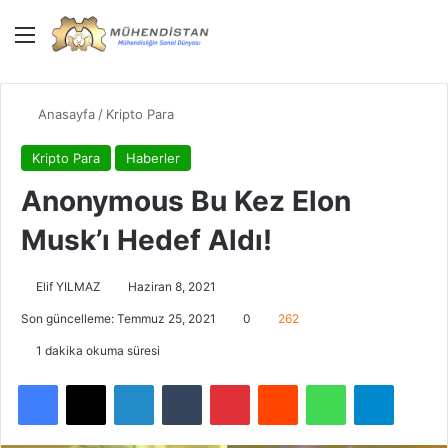
Menü
Giriş Yap
Dış gö
Ar
Anasayfa
/
Kripto Para
Kripto Para
Haberler
Anonymous Bu Kez Elon
Musk’ı Hedef Aldı!
Elif YILMAZ
Haziran 8, 2021
Son güncelleme: Temmuz 25, 2021
0
262
1 dakika okuma süresi
Facebook
X
LinkedIn
Tumblr
Pinterest
Reddit
WhatsApp
Telegra