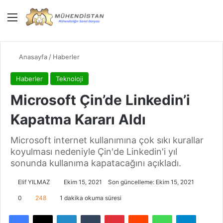
Menü
Giriş Yap
Dış gö
Ar
Anasayfa
/
Haberler
Haberler
Teknoloji
Microsoft Çin’de Linkedin’i
Kapatma Kararı Aldı
Microsoft internet kullanımına çok sıkı kurallar
koyulması nedeniyle Çin'de Linkedin'i yıl
sonunda kullanıma kapatacağını açıkladı.
Elif YILMAZ
Ekim 15, 2021
Son güncelleme: Ekim 15, 2021
0
248
1 dakika okuma süresi
Facebook
X
LinkedIn
Tumblr
Pinterest
Reddit
WhatsApp
Telegra