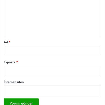
r
u
m
*
Ad
*
E-posta
*
İnternet sitesi