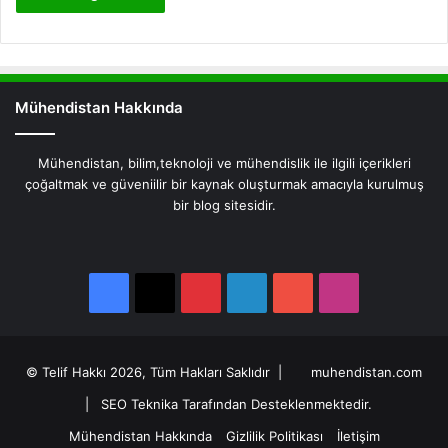
Mühendistan Hakkında
Mühendistan, bilim,teknoloji ve mühendislik ile ilgili içerikleri
çoğaltmak ve güveniilir bir kaynak oluşturmak amacıyla kurulmuş
bir blog sitesidir.
Facebook
X
Pinterest
LinkedIn
YouTube
Instagram
Facebook
X
Pinterest
LinkedIn
YouTube
Instagram
© Telif Hakkı 2026, Tüm Hakları Saklıdır |
muhendistan.com
|
SEO Teknika Tarafından Desteklenmektedir.
Mühendistan Hakkında
Gizlilik Politikası
İletişim