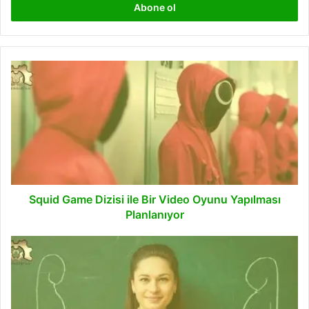
giriniz
Squid
Game
Dizisi
ile
Bir
Video
Oyunu
Yapılması
Planlanıyor
Squid Game Dizisi ile Bir Video Oyunu Yapılması
Planlanıyor
Öğretmenler
Günü
Hediyeleri