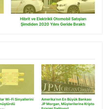
2020
Yılını
Geride
Bıraktı
Hibrit ve Elektrikli Otomobil Satışları
Şimdiden 2020 Yılını Geride Bıraktı
ar Wi-Fi Sinyallerini
Amerika’nın En Büyük Bankası
önüştürdü
JP Morgan, Müşterilerine Kripto
Erişimi Sağlıyor!