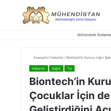
Mühendislik Sıralamas
Anasayfa
/
Haberler
/
Biontech’in Kurucu Uğur Şahin
Haberler
Sağlık
Tıp
Biontech’in Kur
Çocuklar İçin d
Geliştirdiğini Aç