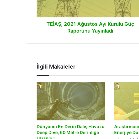
Raporunu
Yayınladı
TEİAŞ, 2021 Ağustos Ayı Kurulu Güç
Raporunu Yayınladı
İlgili Makaleler
Dünyanın En Derin Dalış Havuzu
Araştırmacıl
Deep Dive, 60 Metre Derinliğe
Enerjiye D
Ulaşıyor!