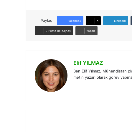
Paylaş
Facebook
X
LinkedIn
E-Posta ile paylaş
Yazdır
Elif YILMAZ
Ben Elif Yılmaz, Mühendistan pl
metin yazarı olarak görev yapm
LinkedIn