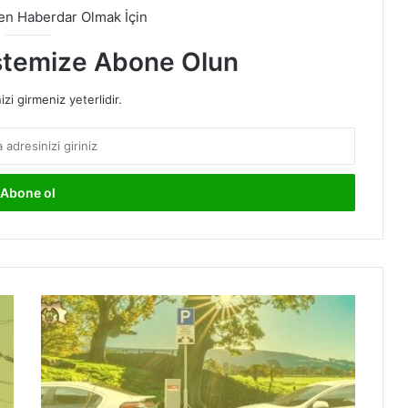
den Haberdar Olmak İçin
stemize Abone Olun
izi girmeniz yeterlidir.
Hibrit
ve
Elektrikli
Otomobil
Satışları
Şimdiden