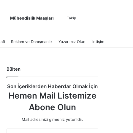
Kenar Bölmesi
Dış görünümü de
Arama yap ..
Mühendislik Maaşları
Takip
afi
Reklam ve Danışmanlık
Yazarımız Olun
İletişim
Bülten
Son İçeriklerden Haberdar Olmak İçin
Hemen Mail Listemize
Abone Olun
Mail adresinizi girmeniz yeterlidir.
E-