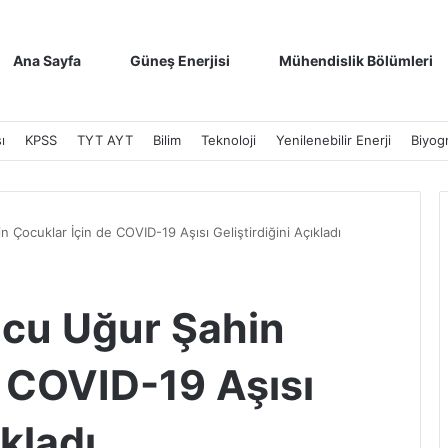
Ana Sayfa
Güneş Enerjisi
Mühendislik Bölümleri
ı
KPSS
TYT AYT
Bilim
Teknoloji
Yenilenebilir Enerji
Biyogr
 Çocuklar İçin de COVID-19 Aşısı Geliştirdiğini Açıkladı
ucu Uğur Şahin
e COVID-19 Aşısı
ıkladı