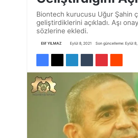
Biontech kurucusu Uğur Şahin ço
geliştirdiklerini açıkladı. Aşı o
sözlerine ekledi.
Elif YILMAZ
Eylül 8, 2021
Son güncelleme: Eylül 8
Facebook
X
LinkedIn
Tumblr
Pinterest
Reddit