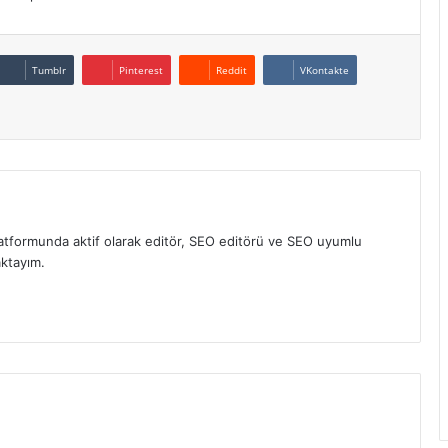
Tumblr
Pinterest
Reddit
VKontakte
atformunda aktif olarak editör, SEO editörü ve SEO uyumlu
aktayım.