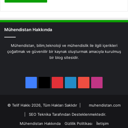
Mühendistan Hakkında
Mühendistan, bilim,teknoloji ve mühendislik ile ilgili içerikleri
çoğaltmak ve güveniilir bir kaynak oluşturmak amacıyla kurulmuş
bir blog sitesidir.
Facebook
X
Pinterest
LinkedIn
YouTube
Instagram
Facebook
X
Pinterest
LinkedIn
YouTube
Instagram
© Telif Hakkı 2026, Tüm Hakları Saklıdır |
muhendistan.com
|
SEO Teknika Tarafından Desteklenmektedir.
Mühendistan Hakkında
Gizlilik Politikası
İletişim