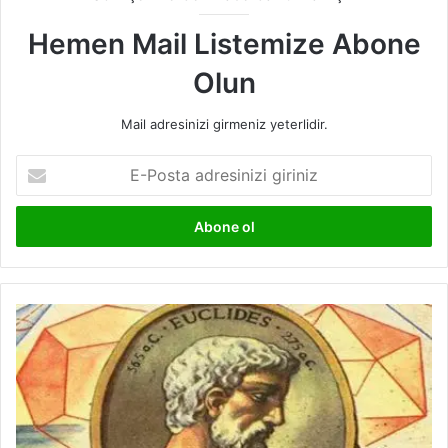
Hemen Mail Listemize Abone
Olun
Mail adresinizi girmeniz yeterlidir.
E-
Posta
adresinizi
giriniz
Öklid
Kimdir?
Öklid
Hayatı
ve
Öklid
Bağıntısı