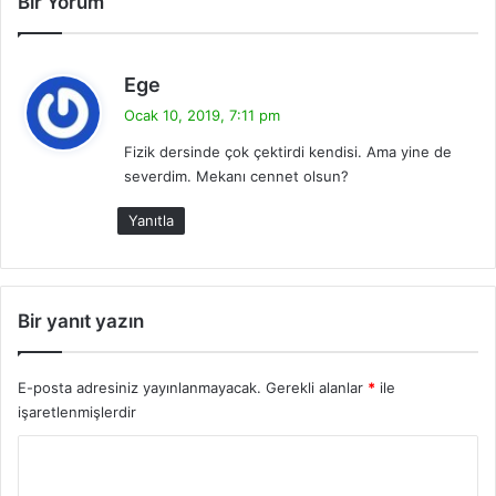
Bir Yorum
d
Ege
e
Ocak 10, 2019, 7:11 pm
d
Fizik dersinde çok çektirdi kendisi. Ama yine de
i
severdim. Mekanı cennet olsun?
k
i
Yanıtla
:
Bir yanıt yazın
E-posta adresiniz yayınlanmayacak.
Gerekli alanlar
*
ile
işaretlenmişlerdir
Y
o