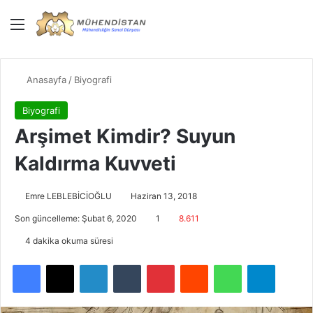
Menü
Giriş Yap
Dış gö
Ar
Anasayfa
/
Biyografi
Biyografi
Arşimet Kimdir? Suyun
Kaldırma Kuvveti
Emre LEBLEBİCİOĞLU
Haziran 13, 2018
Son güncelleme: Şubat 6, 2020
1
8.611
4 dakika okuma süresi
Facebook
X
LinkedIn
Tumblr
Pinterest
Reddit
WhatsApp
Telegra