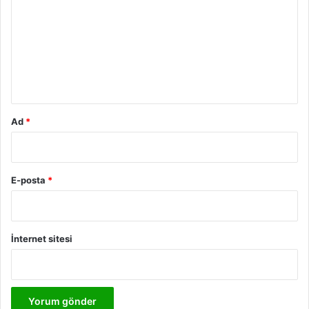
r
u
m
*
Ad
*
E-posta
*
İnternet sitesi