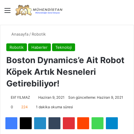
Menü
Giriş Yap
Dış gö
Ar
Anasayfa
/
Robotik
Robotik
Haberler
Teknoloji
Boston Dynamics’e Ait Robot
Köpek Artık Nesneleri
Getirebiliyor!
Elif YILMAZ
Haziran 9, 2021
Son güncelleme: Haziran 9, 2021
0
224
1 dakika okuma süresi
Facebook
X
LinkedIn
Tumblr
Pinterest
Reddit
WhatsApp
Telegra