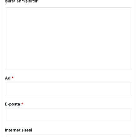
işaretlenmişlerdir
Y
o
r
u
m
*
Ad
*
E-posta
*
İnternet sitesi