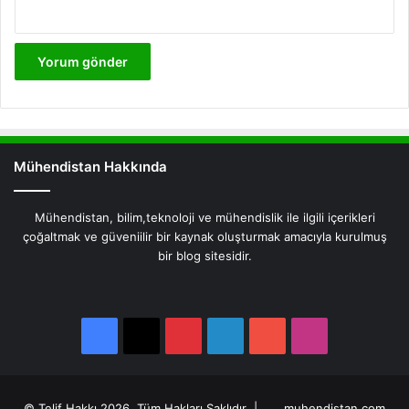
Mühendistan Hakkında
Mühendistan, bilim,teknoloji ve mühendislik ile ilgili içerikleri
çoğaltmak ve güveniilir bir kaynak oluşturmak amacıyla kurulmuş
bir blog sitesidir.
Facebook
X
Pinterest
LinkedIn
YouTube
Instagram
Facebook
X
Pinterest
LinkedIn
YouTube
Instagram
© Telif Hakkı 2026, Tüm Hakları Saklıdır |
muhendistan.com