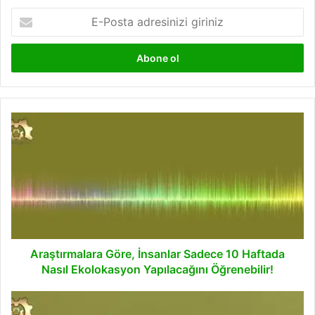
E-
Posta
adresinizi
giriniz
Araştırmalara
Göre,
İnsanlar
Sadece
10
Haftada
Nasıl
Ekolokasyon
Yapılacağını
Öğrenebilir!
Araştırmalara Göre, İnsanlar Sadece 10 Haftada
Nasıl Ekolokasyon Yapılacağını Öğrenebilir!
MIT
Mühendisleri