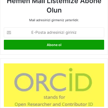
Hemen Mail Listemize Abone
Olun
Mail adresinizi girmeniz yeterlidir.
E-
Posta
adresinizi
giriniz
ORCID
Numarası
Nedir?
ORCID
Numarası
Nasıl
Alınır?