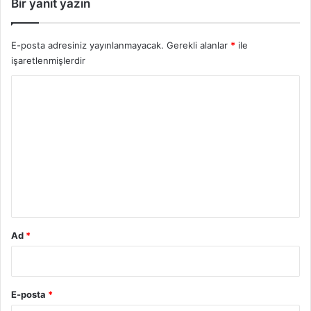
Bir yanıt yazın
E-posta adresiniz yayınlanmayacak.
Gerekli alanlar
*
ile
işaretlenmişlerdir
Y
o
r
u
m
*
Ad
*
E-posta
*