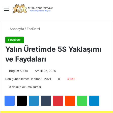
Menü
Giriş Yap
Dış gö
Ar
Anasayfa
/
Endüstri
Endüstri
Yalın Üretimde 5S Yaklaşımı
ve Faydaları
Begüm ARDA
Aralık 26, 2020
Son güncelleme: Haziran 1, 2021
0
3.199
3 dakika okuma süresi
Facebook
X
LinkedIn
Tumblr
Pinterest
Reddit
WhatsApp
Telegra