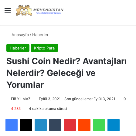
Menü
Giriş Yap
Dış gö
Ar
Anasayfa
/
Haberler
Haberler
Kripto Para
Sushi Coin Nedir? Avantajları
Nelerdir? Geleceği ve
Yorumlar
Elif YILMAZ
Eylül 3, 2021
Son güncelleme: Eylül 3, 2021
0
4.285
4 dakika okuma süresi
Facebook
X
LinkedIn
Tumblr
Pinterest
Reddit
WhatsApp
Telegra