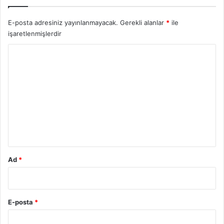
E-posta adresiniz yayınlanmayacak.
Gerekli alanlar
*
ile
işaretlenmişlerdir
Y
o
r
u
m
*
Ad
*
E-posta
*