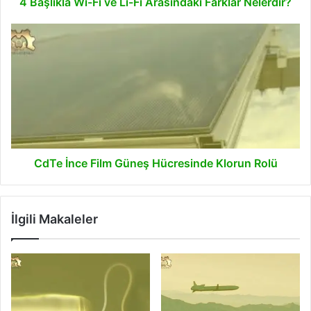
4 Başlıkla Wi-Fi ve Li-Fi Arasındaki Farklar Nelerdir?
CdTe
İnce
Film
Güneş
Hücresinde
Klorun
Rolü
CdTe İnce Film Güneş Hücresinde Klorun Rolü
İlgili Makaleler