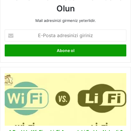
Olun
Mail adresinizi girmeniz yeterlidir.
E-
Posta
adresinizi
giriniz
4
Başlıkla
Wi-
Fi
ve
Li-
Fi
Arasındaki
Farklar
Nelerdir?