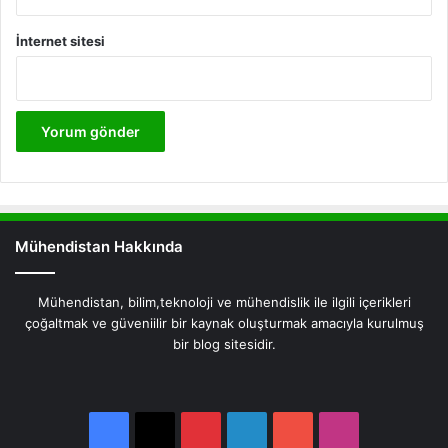
İnternet sitesi
Mühendistan Hakkında
Mühendistan, bilim,teknoloji ve mühendislik ile ilgili içerikleri
çoğaltmak ve güveniilir bir kaynak oluşturmak amacıyla kurulmuş
bir blog sitesidir.
Facebook
X
Pinterest
LinkedIn
YouTube
Instagram
Facebook
X
Pinterest
LinkedIn
YouTube
Instagram