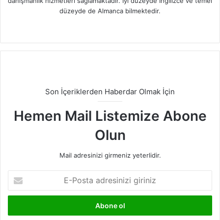
danışmanlık hizmetleri sağlamaktadır. İyi düzeyde İngilizce ve temel
düzeyde de Almanca bilmektedir.
Facebook
X
LinkedIn
Instagram
Son İçeriklerden Haberdar Olmak İçin
Hemen Mail Listemize Abone
Olun
Mail adresinizi girmeniz yeterlidir.
E-
Posta
adresinizi
giriniz