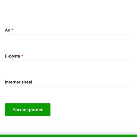
m
*
Ad
*
E-posta
*
İnternet sitesi