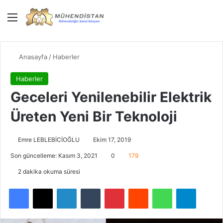
Menü
Giriş Yap
Dış gö
Ar
Anasayfa
/
Haberler
Haberler
Geceleri Yenilenebilir Elektrik
Üreten Yeni Bir Teknoloji
Emre LEBLEBİCİOĞLU
Ekim 17, 2019
Son güncelleme: Kasım 3, 2021
0
179
2 dakika okuma süresi
Facebook
X
LinkedIn
Tumblr
Pinterest
Reddit
WhatsApp
Telegra