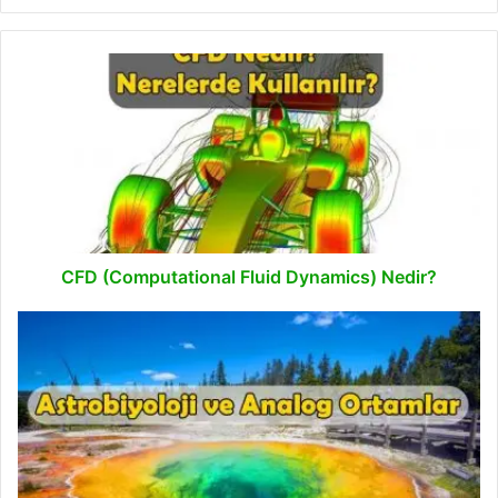
CFD
(Computational
Fluid
Dynamics)
Nedir?
CFD (Computational Fluid Dynamics) Nedir?
Astrobiyoloji
ve
Analog
Ortamlar