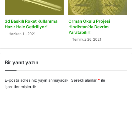
3d Baskılı Roket Kullanıma
Orman Okulu Projesi
Hazır Hale Getiriliyor!
Hindistan’da Devrim
Yaratabilir!
Haziran 11, 2021
Temmuz 26, 2021
Bir yanıt yazın
E-posta adresiniz yayınlanmayacak.
Gerekli alanlar
*
ile
işaretlenmişlerdir
Y
o
r
u