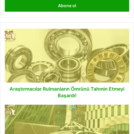
giriniz
Araştırmacılar
Rulmanların
Ömrünü
Tahmin
Etmeyi
Başardı!
Araştırmacılar Rulmanların Ömrünü Tahmin Etmeyi
Başardı!
Google’ın
Temiz
Hava
Sahası
Aracı