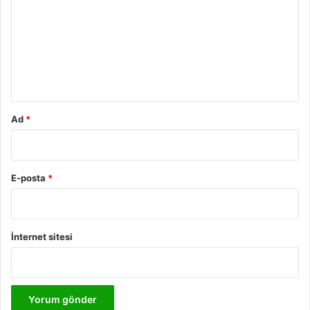
r
u
m
*
Ad
*
E-posta
*
İnternet sitesi