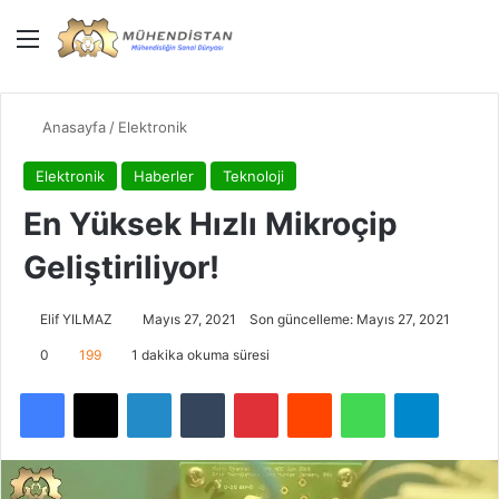
Menü
Giriş Yap
Dış gö
Ar
Anasayfa
/
Elektronik
Elektronik
Haberler
Teknoloji
En Yüksek Hızlı Mikroçip
Geliştiriliyor!
Elif YILMAZ
Mayıs 27, 2021
Son güncelleme: Mayıs 27, 2021
0
199
1 dakika okuma süresi
Facebook
X
LinkedIn
Tumblr
Pinterest
Reddit
WhatsApp
Telegra