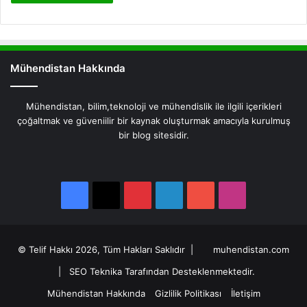
Mühendistan Hakkında
Mühendistan, bilim,teknoloji ve mühendislik ile ilgili içerikleri
çoğaltmak ve güveniilir bir kaynak oluşturmak amacıyla kurulmuş
bir blog sitesidir.
Facebook
X
Pinterest
LinkedIn
YouTube
Instagram
Facebook
X
Pinterest
LinkedIn
YouTube
Instagram
© Telif Hakkı 2026, Tüm Hakları Saklıdır |
muhendistan.com
|
SEO Teknika Tarafından Desteklenmektedir.
Mühendistan Hakkında
Gizlilik Politikası
İletişim