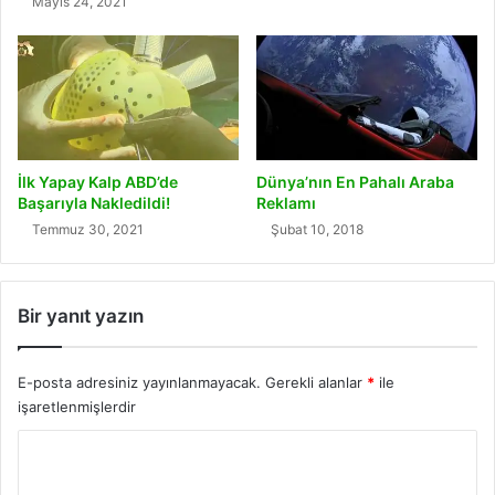
Mayıs 24, 2021
İlk Yapay Kalp ABD’de
Dünya’nın En Pahalı Araba
Başarıyla Nakledildi!
Reklamı
Temmuz 30, 2021
Şubat 10, 2018
Bir yanıt yazın
E-posta adresiniz yayınlanmayacak.
Gerekli alanlar
*
ile
işaretlenmişlerdir
Y
o