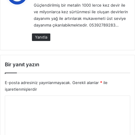
Güçlendirilmiş bir metalin 1000 lerce kez devir ile
i
ve milyonlarca kez sürtünmesi ile oluşan devirlerin
k
dayanımı yağ ile artırılarak mukavemeti üst seviye
i
dayanıma çıkarılabikmektedir. 05392789283…
:
Yanıtla
Bir yanıt yazın
E-posta adresiniz yayınlanmayacak.
Gerekli alanlar
*
ile
işaretlenmişlerdir
Y
o
r
u