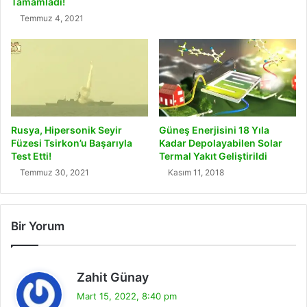
Tamamladı!
Temmuz 4, 2021
Rusya, Hipersonik Seyir
Güneş Enerjisini 18 Yıla
Füzesi Tsirkon’u Başarıyla
Kadar Depolayabilen Solar
Test Etti!
Termal Yakıt Geliştirildi
Temmuz 30, 2021
Kasım 11, 2018
Bir Yorum
d
Zahit Günay
e
Mart 15, 2022, 8:40 pm
d