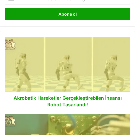
Posta
adresinizi
giriniz
Akrobatik
Hareketler
Gerçekleştirebilen
İnsansı
Robot
Tasarlandı!
Akrobatik Hareketler Gerçekleştirebilen İnsansı
Robot Tasarlandı!
En
Yüksek
Hızlı