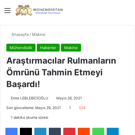
Menü
Giriş Yap
Dış gö
Ar
Anasayfa
/
Makine
Mühendislik
Haberler
Makine
Araştırmacılar Rulmanların
Ömrünü Tahmin Etmeyi
Başardı!
Emre LEBLEBİCİOĞLU
Mayıs 26, 2021
Son güncelleme: Mayıs 26, 2021
1
529
1 dakika okuma süresi
Facebook
X
LinkedIn
Tumblr
Pinterest
Reddit
WhatsApp
Telegra