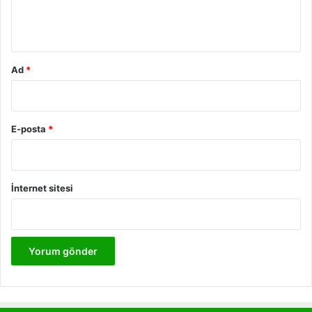
m
*
Ad
*
E-posta
*
İnternet sitesi