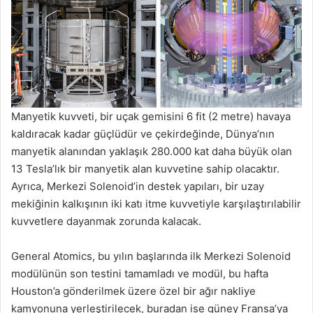
Manyetik kuvveti, bir uçak gemisini 6 fit (2 metre) havaya
kaldıracak kadar güçlüdür ve çekirdeğinde, Dünya’nın
manyetik alanından yaklaşık 280.000 kat daha büyük olan
13 Tesla’lık bir manyetik alan kuvvetine sahip olacaktır.
Ayrıca, Merkezi Solenoid’in destek yapıları, bir uzay
mekiğinin kalkışının iki katı itme kuvvetiyle karşılaştırılabilir
kuvvetlere dayanmak zorunda kalacak.
General Atomics, bu yılın başlarında ilk Merkezi Solenoid
modülünün son testini tamamladı ve modül, bu hafta
Houston’a gönderilmek üzere özel bir ağır nakliye
kamyonuna yerleştirilecek, buradan ise güney Fransa’ya