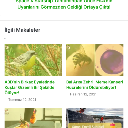
Space X Starship Tanıtımından Önce FAA’nın
Çıktı!
Uyarılarını Görmezden Geldiği Ortaya Çıktı!
İlgili Makaleler
ABD’nin Birkaç Eyaletinde
Bal Arısı Zehri, Meme Kanseri
Kuşlar Gizemli Bir Şekilde
Hücrelerini Öldürebiliyor!
Ölüyor!
Haziran 12, 2021
Temmuz 12, 2021