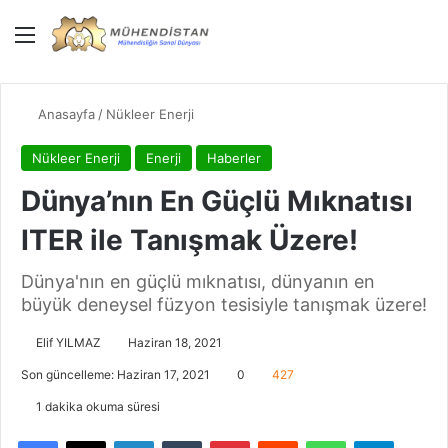
Menü
Giriş Yap
Dış gö
Ar
Anasayfa
/
Nükleer Enerji
Nükleer Enerji
Enerji
Haberler
Dünya’nın En Güçlü Mıknatısı
ITER ile Tanışmak Üzere!
Dünya'nın en güçlü mıknatısı, dünyanın en
büyük deneysel füzyon tesisiyle tanışmak üzere!
Elif YILMAZ
Haziran 18, 2021
Son güncelleme: Haziran 17, 2021
0
427
1 dakika okuma süresi
Facebook
X
LinkedIn
Tumblr
Pinterest
Reddit
WhatsApp
Telegra