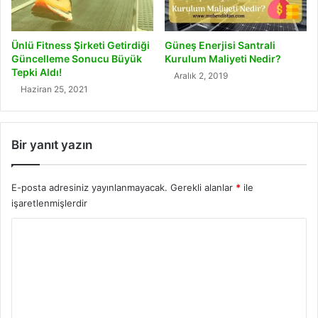
Ünlü Fitness Şirketi Getirdiği
Güneş Enerjisi Santrali
Güncelleme Sonucu Büyük
Kurulum Maliyeti Nedir?
Tepki Aldı!
Aralık 2, 2019
Haziran 25, 2021
Bir yanıt yazın
E-posta adresiniz yayınlanmayacak.
Gerekli alanlar
*
ile
işaretlenmişlerdir
Y
o
r
u
m