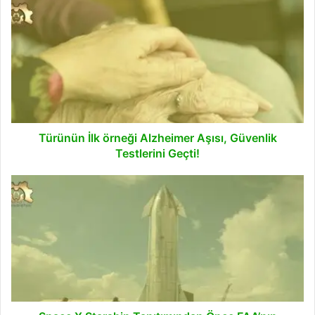
Türünün
İlk
örneği
Alzheimer
Aşısı,
Güvenlik
Testlerini
Geçti!
Türünün İlk örneği Alzheimer Aşısı, Güvenlik
Testlerini Geçti!
Space
X
Starship
Tanıtımından
Önce
FAA’nın
Uyarılarını
Görmezden
Geldiği
Ortaya