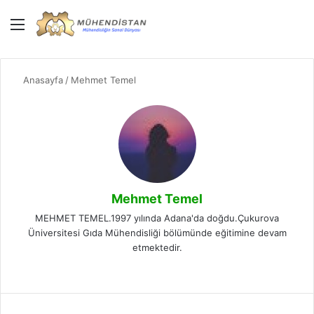
Menü
Giriş Yap
Dış gö
A
Anasayfa
/
Mehmet Temel
Mehmet Temel
MEHMET TEMEL.1997 yılında Adana'da doğdu.Çukurova
Üniversitesi Gıda Mühendisliği bölümünde eğitimine devam
etmektedir.
Ins
tag
ra