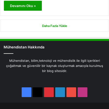
Devamını Oku »
Daha Fazla Yükle
Mühendistan Hakkında
Mühendistan, bilim,teknoloji ve mühendislik ile ilgili içerikleri
çoğaltmak ve güveniilir bir kaynak oluşturmak amacıyla kurulmuş
bir blog sitesidir.
Facebook
X
Pinterest
LinkedIn
YouTube
Instagram
Facebook
X
Pinterest
LinkedIn
YouTube
Instagram