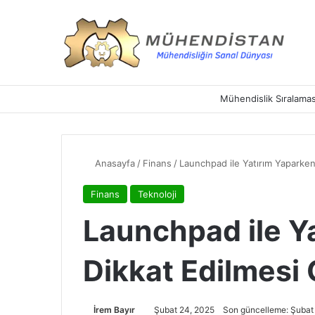
Mühendislik Sıralamas
Anasayfa
/
Finans
/
Launchpad ile Yatırım Yaparke
Finans
Teknoloji
Launchpad ile Y
Dikkat Edilmesi
İrem Bayır
Şubat 24, 2025
Son güncelleme: Şubat