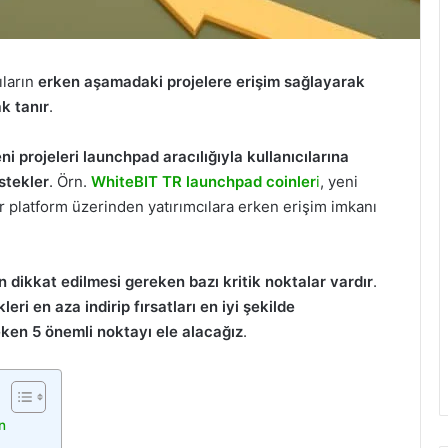
ıların
erken aşamadaki projelere erişim sağlayarak
k tanır
.
ni projeleri launchpad aracılığıyla kullanıcılarına
stekler
. Örn.
WhiteBIT TR launchpad coinler
i
, yeni
r platform üzerinden yatırımcılara erken erişim imkanı
 dikkat edilmesi gereken bazı kritik noktalar vardır
.
leri en aza indirip fırsatları en iyi şekilde
eken 5 önemli noktayı ele alacağız
.
n