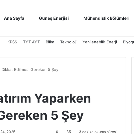
Ana Sayfa
Güneş Enerjisi
Mühendislik Bölümleri
ı
KPSS
TYT AYT
Bilim
Teknoloji
Yenilenebilir Enerji
Biyogr
n Dikkat Edilmesi Gereken 5 Şey
atırım Yaparken
 Gereken 5 Şey
 24, 2025
0
35
3 dakika okuma süresi