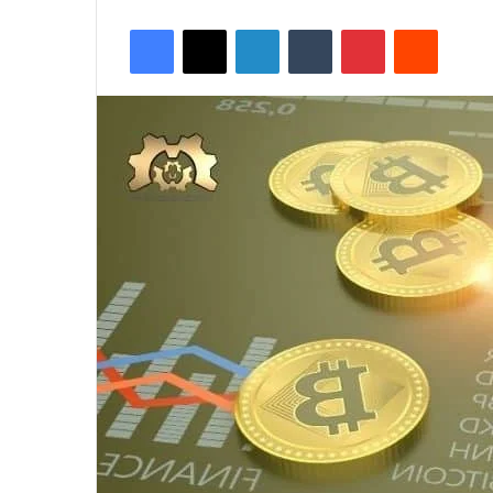
Facebook
X
LinkedIn
Tumblr
Pinterest
Reddit