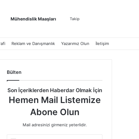
Kenar Bölmesi
Dış görünümü de
Arama yap ..
Mühendislik Maaşları
Takip
afi
Reklam ve Danışmanlık
Yazarımız Olun
İletişim
Bülten
Son İçeriklerden Haberdar Olmak İçin
Hemen Mail Listemize
Abone Olun
Mail adresinizi girmeniz yeterlidir.
E-