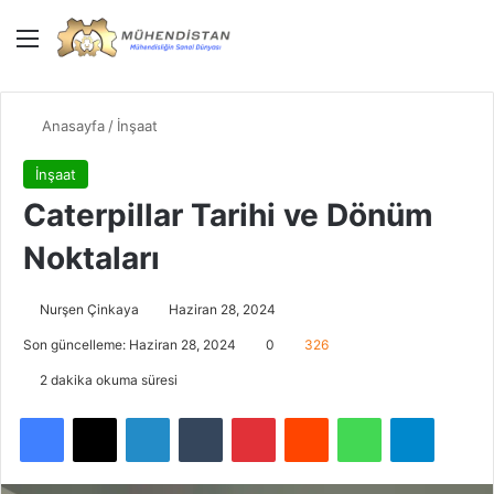
Menü
Giriş Yap
Dış gö
Ar
Anasayfa
/
İnşaat
İnşaat
Caterpillar Tarihi ve Dönüm
Noktaları
Nurşen Çinkaya
Haziran 28, 2024
Son güncelleme: Haziran 28, 2024
0
326
2 dakika okuma süresi
Facebook
X
LinkedIn
Tumblr
Pinterest
Reddit
WhatsApp
Telegra