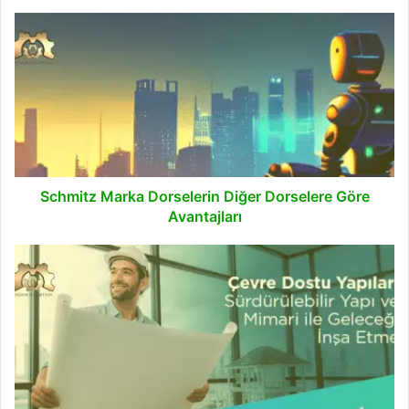
Schmitz
Marka
Dorselerin
Diğer
Dorselere
Göre
Avantajları
Schmitz Marka Dorselerin Diğer Dorselere Göre
Avantajları
Çevre
Dostu
Yapılar
ile
Geleceği
İnşa
Etme