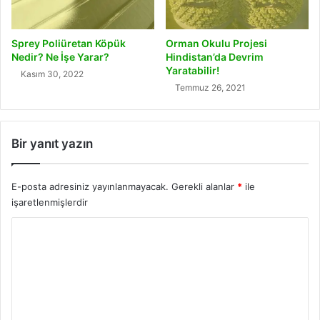
Sprey Poliüretan Köpük
Orman Okulu Projesi
Nedir? Ne İşe Yarar?
Hindistan’da Devrim
Yaratabilir!
Kasım 30, 2022
Temmuz 26, 2021
Bir yanıt yazın
E-posta adresiniz yayınlanmayacak.
Gerekli alanlar
*
ile
işaretlenmişlerdir
Y
o
r
u
m