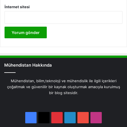
İnternet sitesi
Mühendistan Hakkında
Mühendistan, bilim,teknoloji ve mühendislik ile ilgili içerikleri
çoğaltmak ve güveniilir bir kaynak oluşturmak amacıyla kurulmuş
bir blog sitesidir.
Facebook
X
Pinterest
LinkedIn
YouTube
Instagram
Facebook
X
Pinterest
LinkedIn
YouTube
Instagram