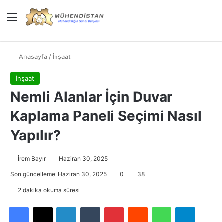
Menü
Giriş Yap
Dış gö
Ar
Anasayfa
/
İnşaat
İnşaat
Nemli Alanlar İçin Duvar
Kaplama Paneli Seçimi Nasıl
Yapılır?
İrem Bayır
Haziran 30, 2025
Son güncelleme: Haziran 30, 2025
0
38
2 dakika okuma süresi
Facebook
X
LinkedIn
Tumblr
Pinterest
Reddit
WhatsApp
Telegra