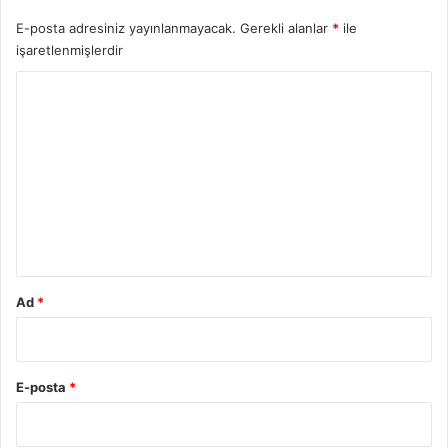
E-posta adresiniz yayınlanmayacak.
Gerekli alanlar
*
ile
işaretlenmişlerdir
Y
o
r
u
m
*
Ad
*
E-posta
*