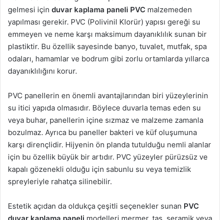
gelmesi için
duvar kaplama paneli PVC
malzemeden
yapılması gerekir. PVC (Polivinil Klorür) yapısı gereği su
emmeyen ve neme karşı maksimum dayanıklılık sunan bir
plastiktir. Bu özellik sayesinde banyo, tuvalet, mutfak, spa
odaları, hamamlar ve bodrum gibi zorlu ortamlarda yıllarca
dayanıklılığını korur.
PVC panellerin en önemli avantajlarından biri yüzeylerinin
su itici yapıda olmasıdır. Böylece duvarla temas eden su
veya buhar, panellerin içine sızmaz ve malzeme zamanla
bozulmaz. Ayrıca bu paneller bakteri ve küf oluşumuna
karşı dirençlidir. Hijyenin ön planda tutulduğu nemli alanlar
için bu özellik büyük bir artıdır. PVC yüzeyler pürüzsüz ve
kapalı gözenekli olduğu için sabunlu su veya temizlik
spreyleriyle rahatça silinebilir.
Estetik açıdan da oldukça çeşitli seçenekler sunan
PVC
duvar kaplama paneli
modelleri mermer, taş, seramik veya