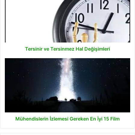
Tersinmez
Hal
Değişimleri
Tersinir ve Tersinmez Hal Değişimleri
Mühendislerin
İzlemesi
Gereken
En
İyi
15
Film
Mühendislerin İzlemesi Gereken En İyi 15 Film