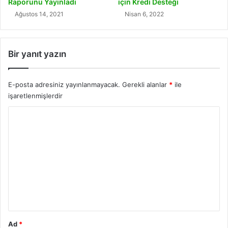
Raporunu Yayınladı
için Kredi Desteği
Ağustos 14, 2021
Nisan 6, 2022
Bir yanıt yazın
E-posta adresiniz yayınlanmayacak.
Gerekli alanlar
*
ile
işaretlenmişlerdir
Y
o
r
u
m
*
Ad
*