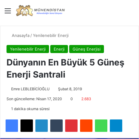
Menü
Giriş Yap
Dış gö
Ar
Anasayfa
/
Yenilenebilir Enerji
Yenilenebilir Enerji
Enerji
Güneş Enerjisi
Dünyanın En Büyük 5 Güneş
Enerji Santrali
Emre LEBLEBİCİOĞLU
Şubat 8, 2019
Son güncelleme: Nisan 17, 2020
0
2.683
1 dakika okuma süresi
Facebook
X
LinkedIn
Tumblr
Pinterest
Reddit
WhatsApp
Telegra