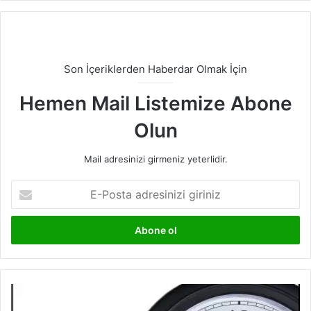
Son İçeriklerden Haberdar Olmak İçin
Hemen Mail Listemize Abone
Olun
Mail adresinizi girmeniz yeterlidir.
E-
Posta
adresinizi
giriniz
Tersinir
ve