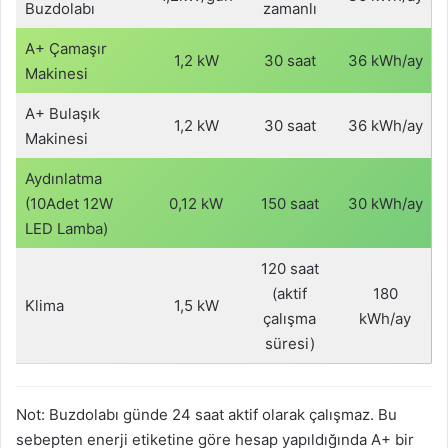
Buzdolabı
zamanlı
A+ Çamaşır
1,2 kW
30 saat
36 kWh/ay
Makinesi
A+ Bulaşık
1,2 kW
30 saat
36 kWh/ay
Makinesi
Aydınlatma
(10Adet 12W
0,12 kW
150 saat
30 kWh/ay
LED Lamba)
120 saat
(aktif
180
Klima
1,5 kW
çalışma
kWh/ay
süresi)
Not: Buzdolabı günde 24 saat aktif olarak çalışmaz. Bu
sebepten enerji etiketine göre hesap yapıldığında A+ bir