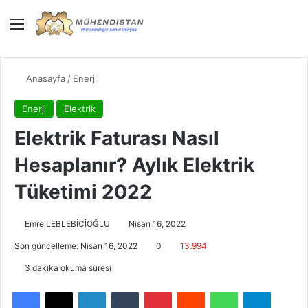
Menü
Giriş Yap
Dış gö
Ar
Anasayfa
/
Enerji
Enerji
Elektrik
Elektrik Faturası Nasıl
Hesaplanır? Aylık Elektrik
Tüketimi 2022
Emre LEBLEBİCİOĞLU
Nisan 16, 2022
Son güncelleme: Nisan 16, 2022
0
13.994
3 dakika okuma süresi
Facebook
X
LinkedIn
Tumblr
Pinterest
Reddit
WhatsApp
Telegra