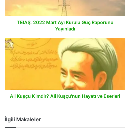
Raporunu
Yayınladı
TEİAŞ, 2022 Mart Ayı Kurulu Güç Raporunu
Yayınladı
Ali
Kuşçu
Kimdir?
Ali
Kuşçu'nun
Hayatı
ve
Eserleri
Ali Kuşçu Kimdir? Ali Kuşçu'nun Hayatı ve Eserleri
İlgili Makaleler