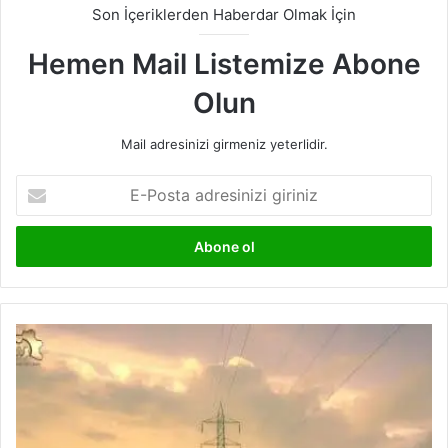
Son İçeriklerden Haberdar Olmak İçin
Hemen Mail Listemize Abone
Olun
Mail adresinizi girmeniz yeterlidir.
E-
Posta
adresinizi
giriniz
TEİAŞ,
2022
Mart
Ayı
Kurulu
Güç