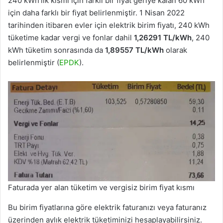
240 kWh’lık kısmı için farklı bir fiyat geriye kalan 60 kWh
için daha farklı bir fiyat belirlenmiştir. 1 Nisan 2022
tarihinden itibaren evler için elektrik birim fiyatı, 240 kWh
tüketime kadar vergi ve fonlar dahil
1,26291 TL/kWh
, 240
kWh tüketim sonrasında da
1,89557
TL/kWh
olarak
belirlenmiştir (
EPDK
).
Faturada yer alan tüketim ve vergisiz birim fiyat kısmı
Bu birim fiyatlarına göre elektrik faturanızı veya faturanız
üzerinden aylık elektrik tüketiminizi hesaplayabilirsiniz.