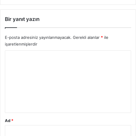
Bir yanıt yazın
E-posta adresiniz yayınlanmayacak.
Gerekli alanlar
*
ile
işaretlenmişlerdir
Y
o
r
u
m
*
Ad
*