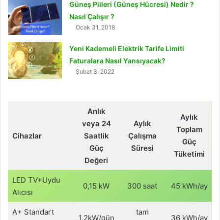
Güneş Pilleri (Güneş Hücresi) Nedir ?
Nasıl Çalışır ?
Ocak 31, 2018
Yeni Kademeli Elektrik Tarife Limiti
Faturalara Nasıl Yansıyacak?
Şubat 3, 2022
Anlık
Aylık
veya
24
Aylık
Toplam
Cihazlar
Saatlik
Çalışma
Güç
Güç
Süresi
Tüketimi
Değeri
LED TV+Uydu
0,15 kW
300 saat
45 kWh/ay
Alıcısı
A+ Standart
tam
1,2kW/gün
36 kWh/ay