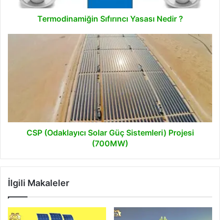
Termodinamiğin Sıfırıncı Yasası Nedir ?
CSP
(Odaklayıcı
Solar
Güç
Sistemleri)
Projesi
(700MW)
CSP (Odaklayıcı Solar Güç Sistemleri) Projesi
(700MW)
İlgili Makaleler