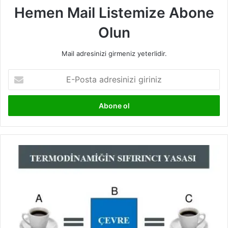
Hemen Mail Listemize Abone
Olun
Mail adresinizi girmeniz yeterlidir.
E-
Posta
adresinizi
giriniz
Termodinamiğin
Sıfırıncı
Yasası
Nedir
?