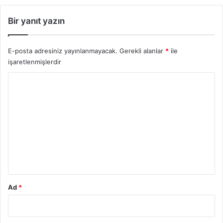
Bir yanıt yazın
E-posta adresiniz yayınlanmayacak.
Gerekli alanlar
*
ile
işaretlenmişlerdir
Y
o
r
u
m
*
Ad
*