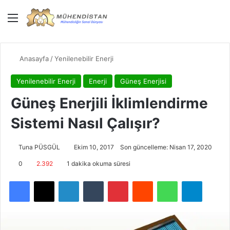
Menü
Giriş Yap
Dış gö
Ar
Anasayfa
/
Yenilenebilir Enerji
Yenilenebilir Enerji
Enerji
Güneş Enerjisi
Güneş Enerjili İklimlendirme
Sistemi Nasıl Çalışır?
Tuna PÜSGÜL
Ekim 10, 2017
Son güncelleme: Nisan 17, 2020
0
2.392
1 dakika okuma süresi
Facebook
X
LinkedIn
Tumblr
Pinterest
Reddit
WhatsApp
Telegra