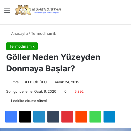
Menü
Giriş Yap
Dış gö
Ar
Anasayfa
/
Termodinamik
Termodinamik
Göller Neden Yüzeyden
Donmaya Başlar?
Emre LEBLEBİCİOĞLU
Aralık 24, 2019
Son güncelleme: Ocak 9, 2020
0
5.892
1 dakika okuma süresi
Facebook
X
LinkedIn
Tumblr
Pinterest
Reddit
WhatsApp
Telegra