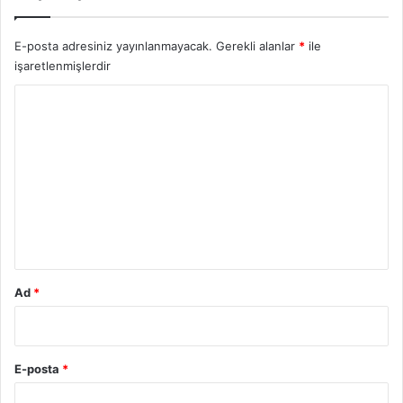
E-posta adresiniz yayınlanmayacak.
Gerekli alanlar
*
ile
işaretlenmişlerdir
Y
o
r
u
m
*
Ad
*
E-posta
*