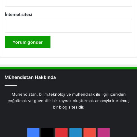
İnternet sitesi
Mühendistan Hakkında
Mühendistan, bilim,teknoloji ve mühendislik ile ilgili içerikleri
çoğaltmak ve güveniilir bir kaynak oluşturmak amacıyla kurulmuş
bir blog sitesidir.
Facebook
X
Pinterest
LinkedIn
YouTube
Instagram
Facebook
X
Pinterest
LinkedIn
YouTube
Instagram