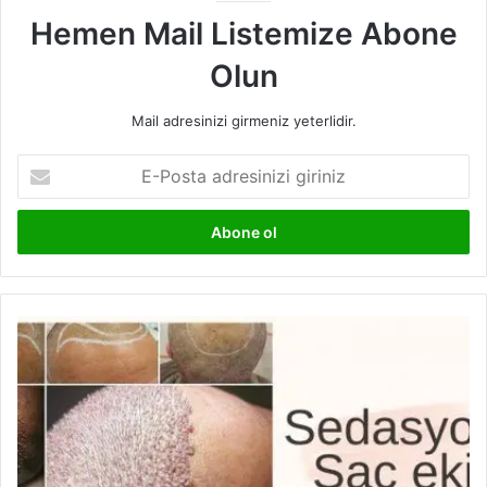
Hemen Mail Listemize Abone
Olun
Mail adresinizi girmeniz yeterlidir.
E-
Posta
adresinizi
giriniz
Saç
Ekiminde
Yeni
Dönem:
Sedasyonlu
(Narkozlu)
Saç
Ekimi